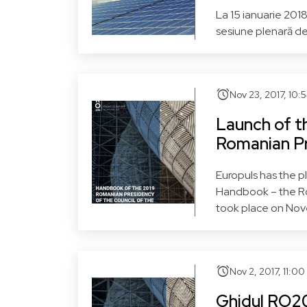
La 15 ianuarie 2018
sesiune plenară de
alarm
Nov 23, 2017, 10:
Launch of 
Romanian Pr
Europuls has the 
Handbook – the Ro
took place on Nove
alarm
Nov 2, 2017, 11:0
Ghidul RO20