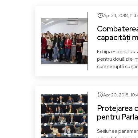
alarm
Apr 23, 2018, 11:
Combaterea ș
capacități 
Echipa Europuls s-a
pentru două zile in
cum se luptă cu știr
alarm
Apr 20, 2018, 10
Protejarea d
pentru Parl
Sesiunea parlamen