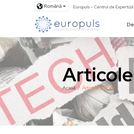
Română
Europuls – Centrul de Expertiz
De
Articole 
Acasă
Articole și opinii