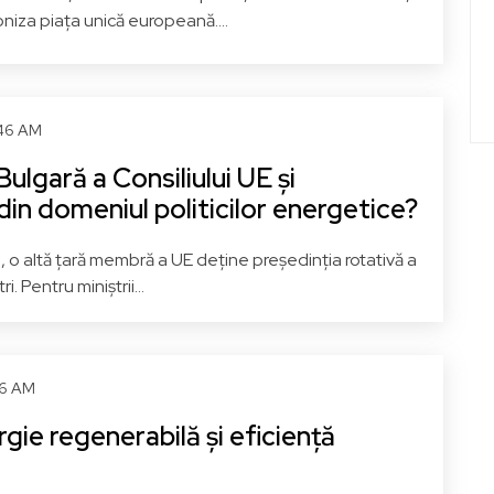
niza piața unică europeană....
:46 AM
Bulgară a Consiliului UE și
din domeniul politicilor energetice?
i, o altă țară membră a UE deține președinția rotativă a
i. Pentru miniștrii...
46 AM
gie regenerabilă și eficiență