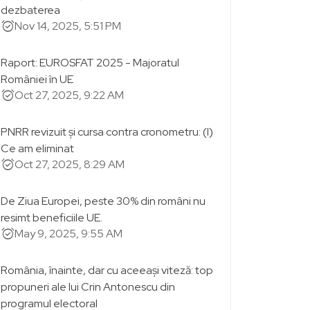
dezbaterea
alarm_on
Nov 14, 2025, 5:51 PM
Raport: EUROSFAT 2025 - Majoratul
României în UE
alarm_on
Oct 27, 2025, 9:22 AM
PNRR revizuit și cursa contra cronometru: (I)
Ce am eliminat
alarm_on
Oct 27, 2025, 8:29 AM
De Ziua Europei, peste 30% din români nu
resimt beneficiile UE.
alarm_on
May 9, 2025, 9:55 AM
România, înainte, dar cu aceeași viteză: top
propuneri ale lui Crin Antonescu din
programul electoral