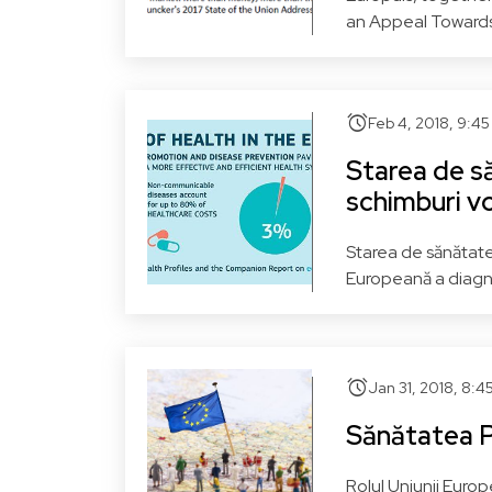
an Appeal Towards 
alarm
Feb 4, 2018, 9:4
Starea de s
schimburi v
Starea de sănătate
Europeană a diagno
alarm
Jan 31, 2018, 8:
Sănătatea P
Rolul Uniunii Europ