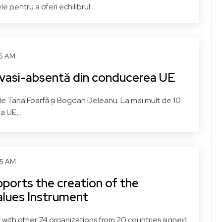
e pentru a oferi echilibrul...
45 AM
vasi-absentă din conducerea UE
t de Tana Foarfă și Bogdan Deleanu. La mai mult de 10
a UE,...
45 AM
pports the creation of the
lues Instrument
 with other 74 organizations from 20 countries signed