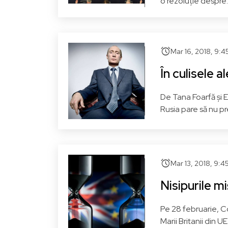
o rezoluție despre..
alarm
Mar 16, 2018, 9:
În culisele a
De Tana Foarfă și E
Rusia pare să nu pre
alarm
Mar 13, 2018, 9:
Nisipurile m
Pe 28 februarie, Co
Marii Britanii din U