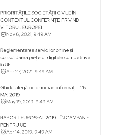
PRIORITĂȚILE SOCIETĂȚII CIVILE ÎN
CONTEXTUL CONFERINȚEI PRIVIND
VIITORUL EUROPEI
alarm_on
Nov 8, 2021, 9:49 AM
Reglementarea serviciilor online și
consolidarea piețelor digitale competitive
în UE
alarm_on
Apr 27, 2021, 9:49 AM
Ghidul alegătorilor români informați – 26
MAI 2019
alarm_on
May 19, 2019, 9:49 AM
RAPORT EUROSFAT 2019 – ÎN CAMPANIE
PENTRU UE
alarm_on
Apr 14, 2019, 9:49 AM