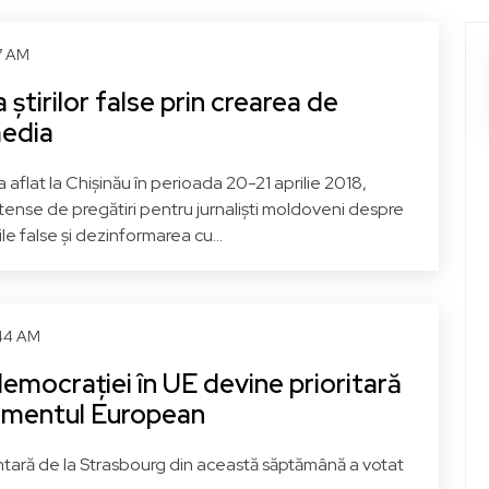
37 AM
tirilor false prin crearea de
media
 aflat la Chișinău în perioada 20-21 aprilie 2018,
tense de pregătiri pentru jurnaliști moldoveni despre
ile false și dezinformarea cu...
:44 AM
emocrației în UE devine prioritară
amentul European
tară de la Strasbourg din această săptămână a votat