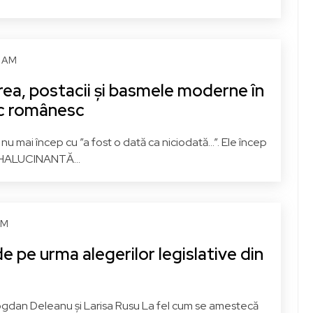
5 AM
ea, postacii și basmele moderne în
ic românesc
 mai încep cu ”a fost o dată ca niciodată…”. Ele încep
 HALUCINANTĂ...
PM
e pe urma alegerilor legislative din
ogdan Deleanu și Larisa Rusu La fel cum se amestecă