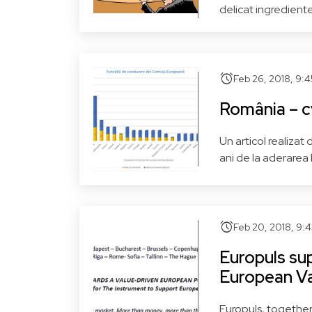
delicat ingredientel
alarm
Feb 26, 2018, 9:
România – c
Un articol realiza
ani de la aderarea l
alarm
Feb 20, 2018, 9:
Europuls su
European Va
Europuls, together