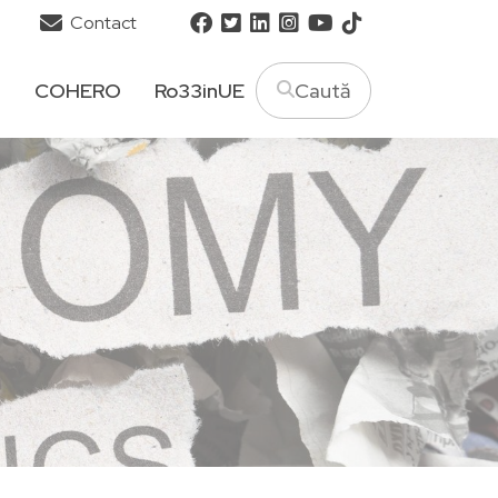
Contact
T
COHERO
Ro33inUE