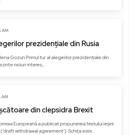
.
45 AM
legerilor prezidențiale din Rusia
lena Gozun Primul tur al alegerilor prezidențiale din
zinte niciun interes,...
45 AM
işcătoare din clepsidra Brexit
misia Europeană a publicat propunerea textului ieşirii
E (‘draft withdrawal agreement’). Schiţa este...