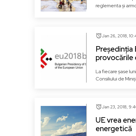
reglementa și armo
alarm
Jan 26, 2018, 10
Președinția 
provocările 
La fiecare șase lun
Consiliului de Miniștr
alarm
Jan 23, 2018, 9:
UE vrea ener
energetică