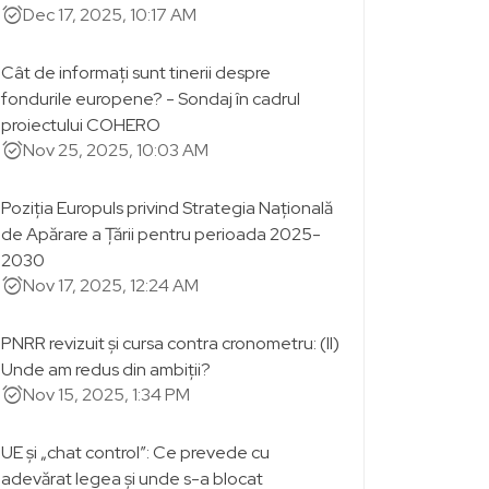
alarm_on
Dec 17, 2025, 10:17 AM
Cât de informați sunt tinerii despre
fondurile europene? - Sondaj în cadrul
proiectului COHERO
alarm_on
Nov 25, 2025, 10:03 AM
Poziția Europuls privind Strategia Națională
de Apărare a Țării pentru perioada 2025-
2030
alarm_on
Nov 17, 2025, 12:24 AM
PNRR revizuit și cursa contra cronometru: (II)
Unde am redus din ambiții?
alarm_on
Nov 15, 2025, 1:34 PM
UE și „chat control”: Ce prevede cu
adevărat legea și unde s-a blocat