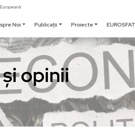
ă Europeană
spre Noi
Publicații
Proiecte
EUROSFA
și opinii