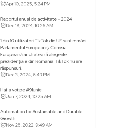
alarm_on
Apr 10, 2025, 5:24 PM
Raportul anual de activitate - 2024
alarm_on
Dec 18, 2024, 10:26 AM
1 din 10 utilizatori TikTok din UE sunt români.
Parlamentul European și Comisia
Europeană anchetează alegerile
prezidențiale din România: TikTok nu are
răspunsuri.
alarm_on
Dec 3, 2024, 6:49 PM
Hai la vot pe #9Iunie
alarm_on
Jun 7, 2024, 10:25 AM
Automation for Sustainable and Durable
Growth
alarm_on
Nov 28, 2022, 9:49 AM