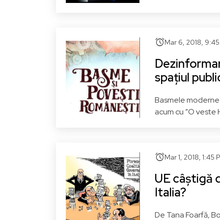
alarm
Mar 6, 2018, 9:4
Dezinformar
spațiul publ
Basmele moderne nu
acum cu ”O veste
alarm
Mar 1, 2018, 1:45 
UE câștigă d
Italia?
De Tana Foarfă, B