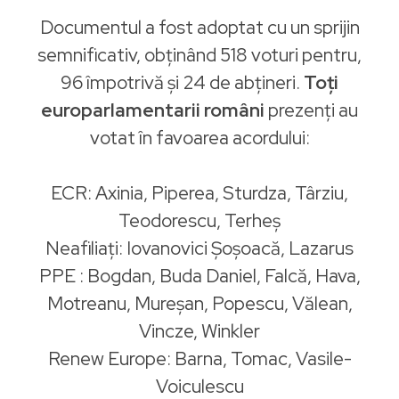
Documentul a fost adoptat cu un sprijin
semnificativ, obținând 518 voturi pentru,
96 împotrivă și 24 de abțineri.
Toți
europarlamentarii români
prezenți au
votat în favoarea acordului:
ECR: Axinia, Piperea, Sturdza, Târziu,
Teodorescu, Terheş
Neafiliați: Iovanovici Şoşoacă, Lazarus
PPE : Bogdan, Buda Daniel, Falcă, Hava,
Motreanu, Mureşan, Popescu, Vălean,
Vincze, Winkler
Renew Europe: Barna, Tomac, Vasile-
Voiculescu