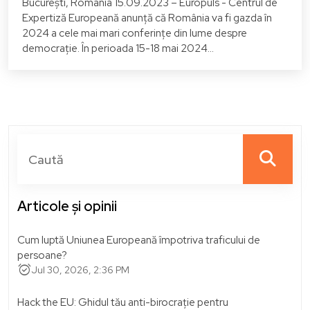
București, România 15.09.2023 – Europuls - Centrul de
Expertiză Europeană anunță că România va fi gazda în
2024 a cele mai mari conferințe din lume despre
democrație. În perioada 15-18 mai 2024...
Articole și opinii
Cum luptă Uniunea Europeană împotriva traficului de
persoane?
alarm_on
Jul 30, 2026, 2:36 PM
Hack the EU: Ghidul tău anti-birocrație pentru