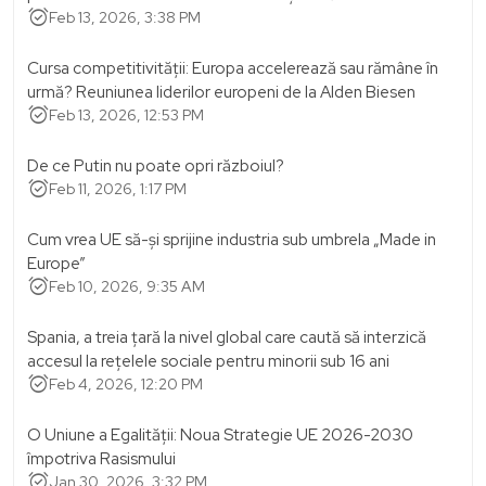
alarm_on
Feb 13, 2026, 3:38 PM
Cursa competitivității: Europa accelerează sau rămâne în
urmă? Reuniunea liderilor europeni de la Alden Biesen
alarm_on
Feb 13, 2026, 12:53 PM
De ce Putin nu poate opri războiul?
alarm_on
Feb 11, 2026, 1:17 PM
Cum vrea UE să-și sprijine industria sub umbrela „Made in
Europe”
alarm_on
Feb 10, 2026, 9:35 AM
Spania, a treia țară la nivel global care caută să interzică
accesul la rețelele sociale pentru minorii sub 16 ani
alarm_on
Feb 4, 2026, 12:20 PM
O Uniune a Egalității: Noua Strategie UE 2026-2030
împotriva Rasismului
alarm_on
Jan 30, 2026, 3:32 PM