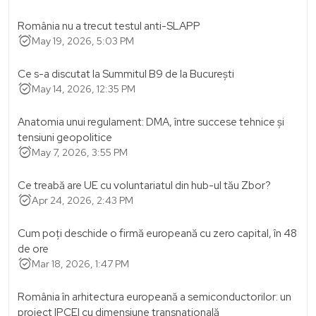
România nu a trecut testul anti-SLAPP
alarm_on
May 19, 2026, 5:03 PM
Ce s-a discutat la Summitul B9 de la București
alarm_on
May 14, 2026, 12:35 PM
Anatomia unui regulament: DMA, între succese tehnice și
tensiuni geopolitice
alarm_on
May 7, 2026, 3:55 PM
Ce treabă are UE cu voluntariatul din hub-ul tău Zbor?
alarm_on
Apr 24, 2026, 2:43 PM
Cum poți deschide o firmă europeană cu zero capital, în 48
de ore
alarm_on
Mar 18, 2026, 1:47 PM
România în arhitectura europeană a semiconductorilor: un
proiect IPCEI cu dimensiune transnațională