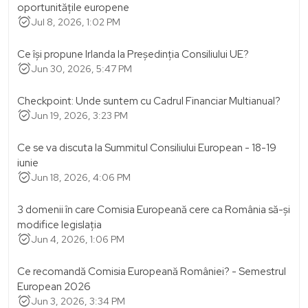
oportunitățile europene
alarm_on
Jul 8, 2026, 1:02 PM
Ce își propune Irlanda la Președinția Consiliului UE?
alarm_on
Jun 30, 2026, 5:47 PM
Checkpoint: Unde suntem cu Cadrul Financiar Multianual?
alarm_on
Jun 19, 2026, 3:23 PM
Ce se va discuta la Summitul Consiliului European - 18-19
iunie
alarm_on
Jun 18, 2026, 4:06 PM
3 domenii în care Comisia Europeană cere ca România să-și
modifice legislația
alarm_on
Jun 4, 2026, 1:06 PM
Ce recomandă Comisia Europeană României? - Semestrul
European 2026
alarm_on
Jun 3, 2026, 3:34 PM