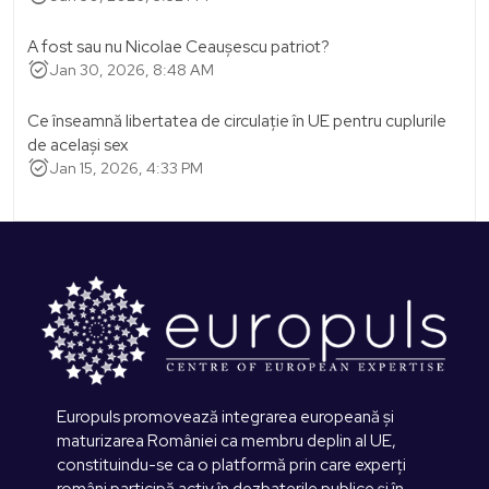
A fost sau nu Nicolae Ceaușescu patriot?
alarm_on
Jan 30, 2026, 8:48 AM
Ce înseamnă libertatea de circulație în UE pentru cuplurile
de același sex
alarm_on
Jan 15, 2026, 4:33 PM
Europuls promovează integrarea europeană și
maturizarea României ca membru deplin al UE,
constituindu-se ca o platformă prin care experți
români participă activ în dezbaterile publice și în