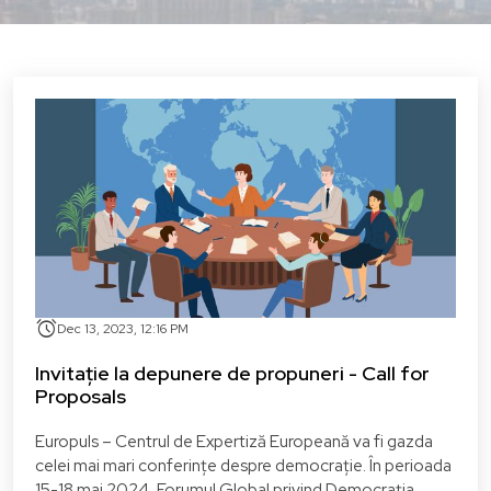
alarm
Dec 13, 2023, 12:16 PM
Invitație la depunere de propuneri - Call for
Proposals
Europuls – Centrul de Expertiză Europeană va fi gazda
celei mai mari conferințe despre democrație. În perioada
15-18 mai 2024, Forumul Global privind Democrația