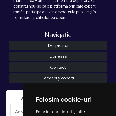
maturizarea României ca membru deplin al UE,
constituindu-se ca o platformă prin care experți
români participă activ în dezbaterile publice și în
formularea politicilor europene.
Navigaţie
Despre noi
Donează
Contact
Termeni și condiții
Aboneaza-te la Newsletter
Folosim cookie-uri
Folosim cookie-uri și alte