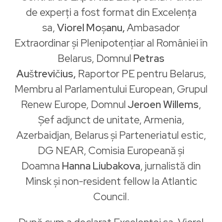
de experți a fost format din Excelența
sa,
Viorel Mo
ș
anu,
Ambasador
Extraordinar şi Plenipotenţiar al României în
Belarus, Domnul
Petras
Au
š
trevi
č
ius,
Raportor PE pentru Belarus,
Membru al Parlamentului European, Grupul
​Renew Europe, Domnul
Jeroen Willems
​,
Șef adjunct de unitate, Armenia,
Azerbaidjan, Belarus și Parteneriatul estic,
DG NEAR, Comisia Europeană și
Doamna
Hanna Liubakova
​, jurnalistă din
Minsk și non-resident fellow la Atlantic
Council.