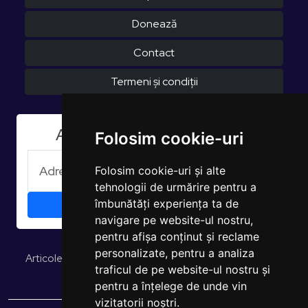
Donează
Contact
Termeni și condiții
Aboneaza-te la Newsletter
Folosim cookie-uri
Folosim cookie-uri și alte
tehnologii de urmărire pentru a
îmbunătăți experiența ta de
navigare pe website-ul nostru,
pentru afișa conținut și reclame
personalizate, pentru a analiza
Articole și opinii
Studii și rapoarte
EUROPULS Rezultate
traficul de pe website-ul nostru și
pentru a înțelege de unde vin
vizitatorii noștri.