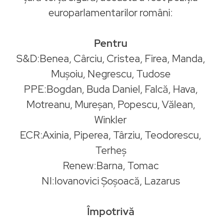
europarlamentarilor români:
Pentru
S&D:Benea, Cârciu, Cristea, Firea, Manda,
Muşoiu, Negrescu, Tudose
PPE:Bogdan, Buda Daniel, Falcă, Hava,
Motreanu, Mureşan, Popescu, Vălean,
Winkler
ECR:Axinia, Piperea, Târziu, Teodorescu,
Terheş
Renew:Barna, Tomac
NI:Iovanovici Şoşoacă, Lazarus
Împotrivă