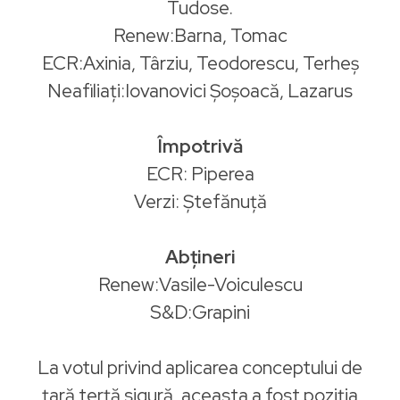
Tudose.
Renew:Barna, Tomac
ECR:Axinia, Târziu, Teodorescu, Terheş
Neafiliați:Iovanovici Şoşoacă, Lazarus
Împotrivă
ECR: Piperea
Verzi: Ștefănuță
Abțineri
Renew:Vasile-Voiculescu
S&D:Grapini
La votul privind aplicarea conceptului de
țară terță sigură, aceasta a fost poziția