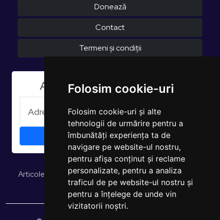
Donează
Contact
Termeni și condiții
Aboneaza-te la Newsletter
Folosim cookie-uri
Folosim cookie-uri și alte
tehnologii de urmărire pentru a
îmbunătăți experiența ta de
navigare pe website-ul nostru,
pentru afișa conținut și reclame
personalizate, pentru a analiza
Articole și opinii
Studii și rapoarte
EUROPULS Rezultate
traficul de pe website-ul nostru și
pentru a înțelege de unde vin
vizitatorii noștri.