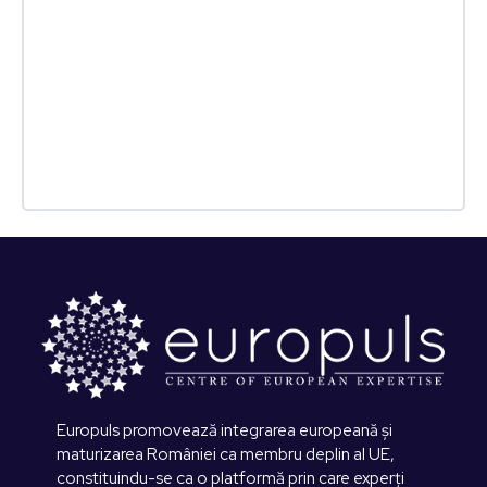
Europuls promovează integrarea europeană și
maturizarea României ca membru deplin al UE,
constituindu-se ca o platformă prin care experți