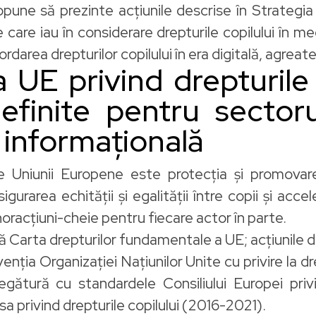
ropune să prezinte acțiunile descrise în Strategia
 care iau în considerare drepturile copilului în med
rdarea drepturilor copilului în era digitală, agreate
a UE privind drepturile 
definite pentru sectorul
 informațională
e Uniunii Europene este protecția și promovarea
rarea echității și egalității între copii și accele
noracțiuni-cheie pentru fiecare actor în parte.
ă Carta drepturilor fundamentale a UE; acțiunile 
nția Organizației Națiunilor Unite cu privire la dr
legătură cu standardele Consiliului Europei privin
sa privind drepturile copilului (2016-2021).