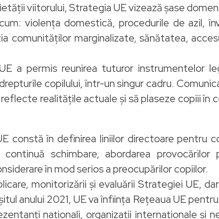
etății viitorului, Strategia UE vizează șase domeni
um: violența domestică, procedurile de azil, înv
ția comunităților marginalizate, sănătatea, accesu
E a permis reunirea tuturor instrumentelor legi
 drepturile copilului, într-un singur cadru. Comuni
eflecte realitățile actuale și să plaseze copiii în ce
E constă în definirea liniilor directoare pentru c
 continuă schimbare, abordarea provocărilor 
nsiderare în mod serios a preocupărilor copiilor.
licare, monitorizării și evaluării Strategiei UE, d
șitul anului 2021, UE va înființa Rețeaua UE pentru 
rezentanți naționali, organizații internaționale și