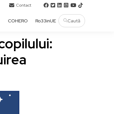
Contact
T
COHERO
Ro33inUE
opilului:
uirea