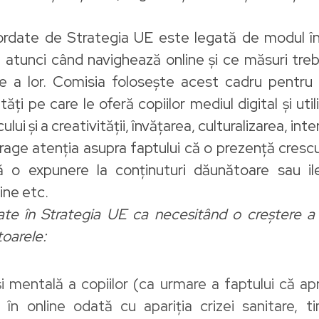
rdate de Strategia UE este legată de modul în ca
e atunci când navighează online și ce măsuri tre
e a lor. Comisia folosește acest cadru pentru
ți pe care le oferă copiilor mediul digital și utili
ui și a creativității, învățarea, culturalizarea, int
rage atenția asupra faptului că o prezență crescut
ă o expunere la conținuturi dăunătoare sau ile
ine etc.
cate în Strategia UE ca necesitând o creștere a 
toarele:
și mentală a copiilor (ca urmare a faptului că 
 în online odată cu apariția crizei sanitare, t