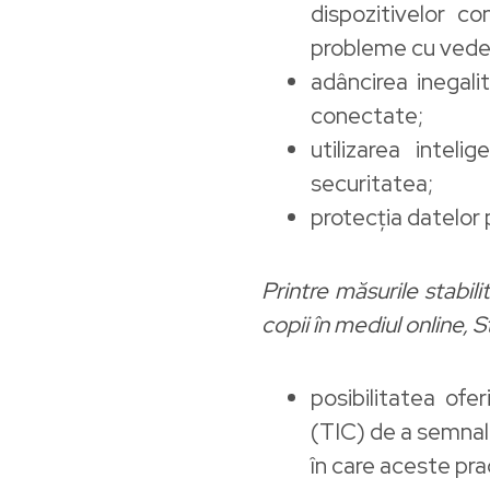
dispozitivelor c
probleme cu vedere
adâncirea inegalit
conectate;
utilizarea inteli
securitatea;
protecția datelor p
Printre măsurile stabi
copii în mediul online,
posibilitatea ofe
(TIC) de a semnala
în care aceste prac