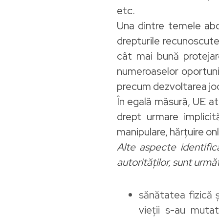
etc.
Una dintre temele abo
drepturile recunoscut
cât mai bună protejar
numeroaselor oportunită
precum dezvoltarea jocul
În egală măsură, UE at
drept urmare implicit
manipulare, hărțuire onl
Alte aspecte identifi
autorităților, sunt urmă
sănătatea fizică 
vieții s-au mutat