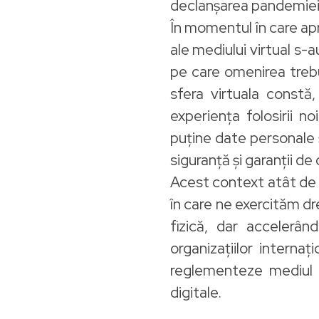
declanșarea pandemiei
În momentul în care apr
ale mediului virtual s-a
pe care omenirea treb
sfera virtuala constă
experiența folosirii 
puține date personale 
siguranță și garanții de
Acest context atât de p
în care ne exercităm dr
fizică, dar accelerân
organizațiilor intern
reglementeze mediul vi
digitale.