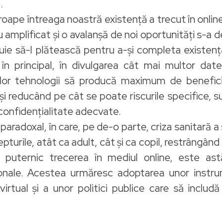
.
oape întreaga noastră existență a trecut în onlin
u amplificat și o avalanșă de noi oportunități s-a 
uie să-l plătească pentru a-și completa existenț
, în principal, în divulgarea cât mai multor dat
noilor tehnologii să producă maximum de benefici
și reducând pe cât se poate riscurile specifice, 
 confidențialitate adecvate.
aradoxal, în care, pe de-o parte, criza sanitară 
epturile, atât ca adult, cât și ca copil, restrângâ
d puternic trecerea în mediul online, este astă
aționale. Acestea urmăresc adoptarea unor instru
rtual și a unor politici publice care să includ