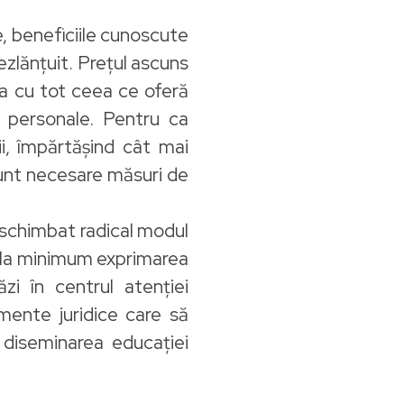
e, beneficiile cunoscute
dezlănțuit. Prețul ascuns
a cu tot ceea ce oferă
e personale. Pentru ca
i, împărtășind cât mai
sunt necesare măsuri de
a schimbat radical modul
nd la minimum exprimarea
zi în centrul atenției
mente juridice care să
ă diseminarea educației