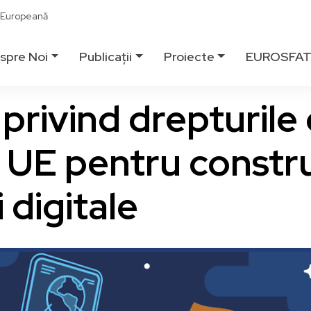
ă Europeană
spre Noi
Publicații
Proiecte
EUROSFA
privind drepturile c
 UE pentru constr
i digitale