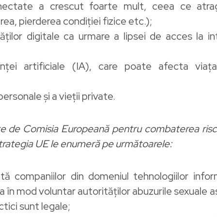
onectate a crescut foarte mult, ceea ce atrag
a, pierderea condiției fizice etc.);
ăților digitale ca urmare a lipsei de acces la in
genței artificiale (IA), care poate afecta viaț
ersonale și a vieții private.
lite de Comisia Europeană pentru combaterea riscur
 Strategia UE le enumeră pe următoarele:
rită companiilor din domeniul tehnologiilor inform
 în mod voluntar autorităților abuzurile sexuale as
tici sunt legale;