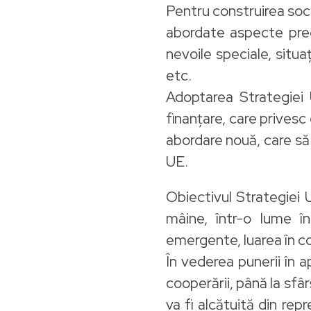
Pentru construirea soci
abordate aspecte prec
nevoile speciale, situa
etc.
Adoptarea Strategiei U
finanțare, care privesc
abordare nouă, care să r
UE.
Obiectivul Strategiei U
mâine, într-o lume în
emergente, luarea în co
În vederea punerii în ap
cooperării, până la sfâr
va fi alcătuită din rep