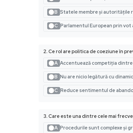
B
Statele membre și autoritățile r
C
Parlamentul European prin vot 
2. Ce rol are politica de coeziune în pre
A
Accentuează competiția dintre 
B
Nu are nicio legătură cu dinamic
C
Reduce sentimentul de abandon 
3. Care este una dintre cele mai frecve
A
Procedurile sunt complexe și gr