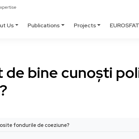
xpertise
ut Us
Publications
Projects
EUROSFA
t de bine cunoști pol
?
olosite fondurile de coeziune?