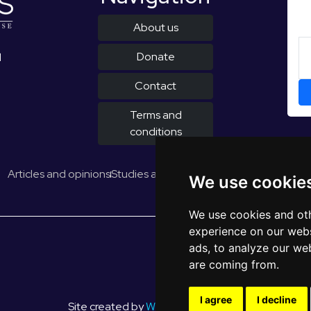
About us
Donate
d
Contact
Terms and
conditions
Articles and opinions
Studies and reports
EUROPULS Results
We use cookie
We use cookies and oth
experience on our webs
ads, to analyze our web
are coming from.
I agree
I decline
Site created by
WebShop Solutions