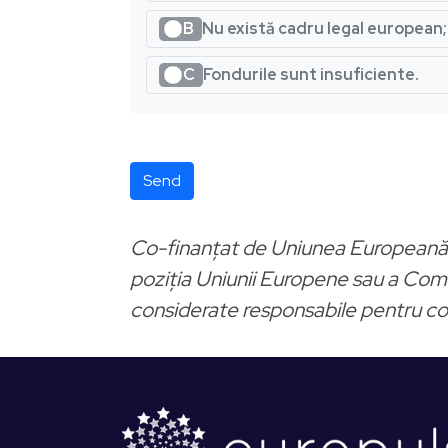
B
Nu există cadru legal european;
C
Fondurile sunt insuficiente.
Send
Co-finanțat de Uniunea Europeană. O
poziția Uniunii Europene sau a Comi
considerate responsabile pentru co