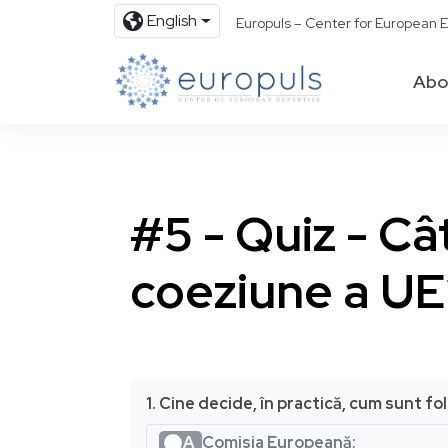
English
Europuls – Center for European E
Abo
#5 - Quiz - Câ
coeziune a UE
1. Cine decide, în practică, cum sunt f
A
Comisia Europeană;