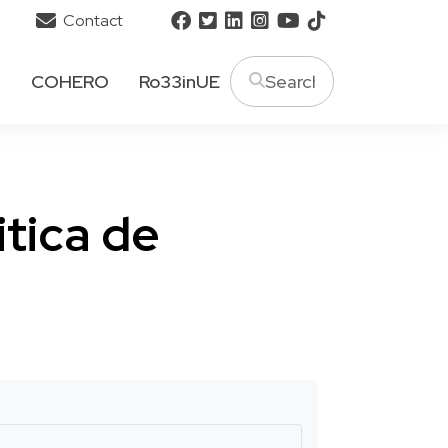
Contact
T
COHERO
Ro33inUE
itica de