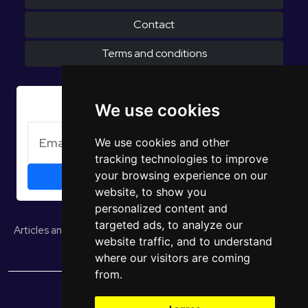
Contact
Terms and conditions
Subscribe to Newsletter
We use cookies
We use cookies and other
tracking technologies to improve
your browsing experience on our
website, to show you
personalized content and
targeted ads, to analyze our
Articles and opinions
Studies and reports
EUROPULS Results
website traffic, and to understand
where our visitors are coming
from.
© 2026 EUROPULS. All rights reserved.