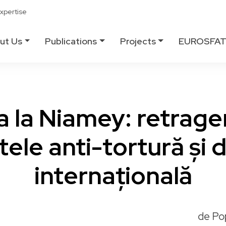
xpertise
ut Us
Publications
Projects
EUROSFA
 la Niamey: retrager
tele anti-tortură și d
internațională
de Po