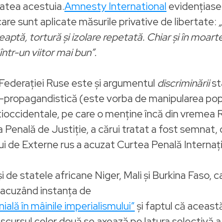
tatea acestuia.
Amnesty International
evidențiase 
care sunt aplicate măsurile privative de libertate:
eaptă, tortură și izolare repetată. Chiar și în moar
într-un viitor mai bun”.
 Federației Ruse este și argumentul
discriminării
st
o-propagandistică (este vorba de manipularea popul
i antioccidentale, pe care o menține încă din vremea
 Penală de Justiție, a cărui tratat a fost semnat, da
i de Externe rus a acuzat Curtea Penală Internațio
i de statele africane Niger, Mali și Burkina Faso, c
, acuzând instanța de
ală în mâinile imperialismului”
și faptul că aceast
scursul celor două se axează pe latura selectivă a 