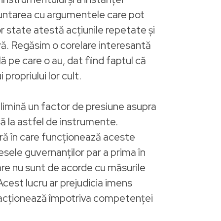
fruntarea cu argumentele care pot
r state atestă acțiunile repetate și
vă. Regăsim o corelare interesantă
 pe care o au, dat fiind faptul că
propriului lor cult.
 elimină un factor de presiune asupra
să la astfel de instrumente.
ră în care funcționează aceste
eresele guvernanților par a prima în
care nu sunt de acorde cu măsurile
Acest lucru ar prejudicia imens
ă acționează împotriva competenței