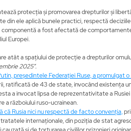
antează protecția și promovarea drepturilor și lib
 din ele aplică bunele practici, respectă deciziile ș
astă componentă a fost afectată de comportamente ș
iul Europei.
 atât a spațiului de protecție a drepturilor omului,
embrie 2025”.
tin, președintele Federației Ruse, a promulgat o
, ratificată de 43 de state, invocând existența uno
sta a invocat lipsa de reprezentativitate a Rusiei 
e a războiului ruso-ucrainean.
ră că Rusia nici nu respectă de facto convenția,
pr
ratatele internaționale, din poziția de stat agreso
 cauzată și de torturarea civililor prizonieri originar