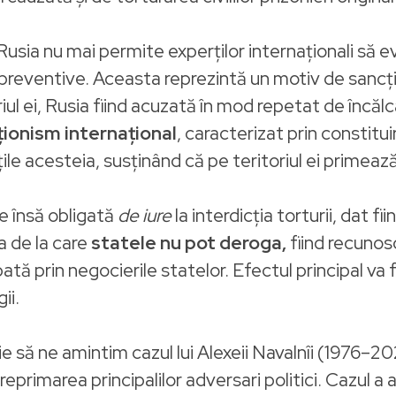
Rusia nu mai permite experților internaționali să ev
ite preventive. Aceasta reprezintă un motiv de sancț
oriul ei, Rusia fiind acuzată în mod repetat de încăl
ționism internațional
, caracterizat prin constitui
țile acesteia, susținând că pe teritoriul ei primeaz
e însă obligată
de iure
la interdicția torturii, dat f
 de la care
statele nu pot deroga,
fiind recuno
ată prin negocierile statelor. Efectul principal va f
ii.
ie să ne amintim cazul lui Alexeii Navalnîi (1976–2
reprimarea principalilor adversari politici. Cazul a