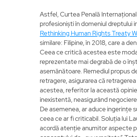
Astfel, Curtea Penală Internațională,
profesioniști în domeniul dreptului 
Rethinking Human Rights Treaty W
similare: Filipine, în 2018, care a 
Ceea ce critică acestea este modali
reprezentate mai degrabă de o înștii
asemănătoare. Remediul propus de ac
retragere, asigurarea că retragerea 
acestea, referitor la această opinie
inexistentă, neasigurând negocierea 
De asemenea, ar aduce ingerințe suv
ceea ce ar fi criticabil. Soluția lui
acordă atenție anumitor aspecte pre