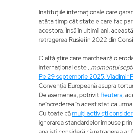
Instituțiile internaționale care gar
atâta timp cât statele care fac parte
acestora. Însă în ultimii ani, ace
retragerea Rusiei în 2022 din Consil
O altă știre care marchează o erodare
internațional este
,,momentul sept
Pe 29 septembrie 2025, Vladimir Pu
Convenția Europeană asupra torturii
De asemenea, potrivit
Reuters,
ace
neîncrederea în acest stat ca urmar
Cu toate că
mulți activiști conside
ignorarea standardelor impuse prin t
analiști consideră că retragerea ar fi