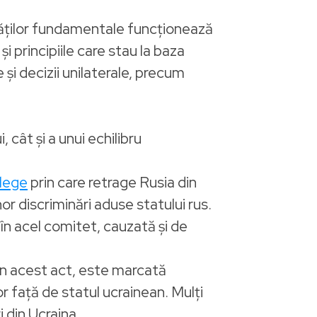
ertăților fundamentale funcționează
i principiile care stau la baza
i decizii unilaterale, precum
 cât și a unui echilibru
 lege
prin care retrage Rusia din
r discriminări aduse statului rus.
în acel comitet, cauzată și de
in acest act, este marcată
r față de statul ucrainean. Mulți
i din Ucraina.