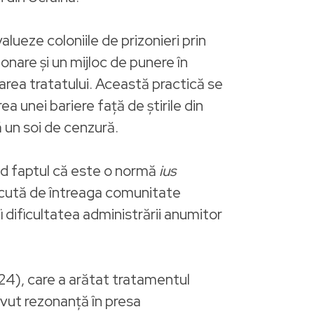
alueze coloniile de prizonieri prin
ionare și un mijloc de punere în
carea tratatului. Această practică se
rea unei bariere față de știrile din
ă un soi de cenzură.
iind faptul că este o normă
ius
scută de întreaga comunitate
i dificultatea administrării anumitor
024), care a arătat tratamentul
 avut rezonanță în presa