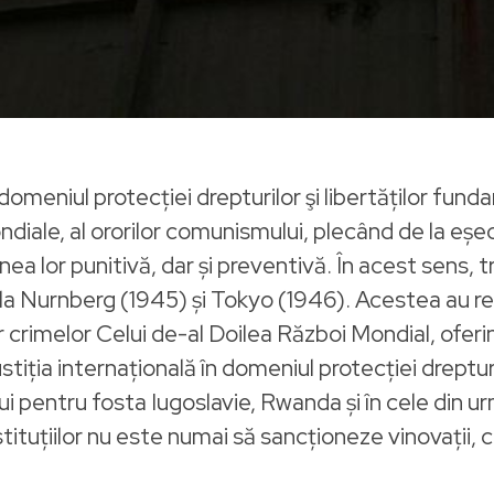
n domeniul protecției drepturilor şi libertăților fun
ale, al ororilor comunismului, plecând de la eșec
unea lor punitivă, dar și preventivă. În acest sens, 
 de la Nurnberg (1945) și Tokyo (1946). Acestea a
 crimelor Celui de-al Doilea Război Mondial, ofe
ustiția internațională în domeniul protecției dreptur
lui pentru fosta Iugoslavie, Rwanda și în cele din u
tituțiilor nu este numai să sancționeze vinovații, c