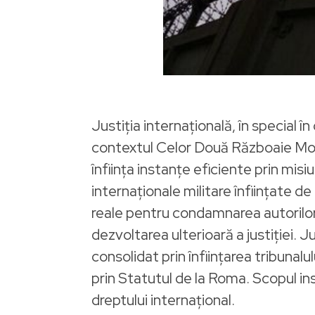
Justiția internațională, în special î
contextul Celor Două Războaie Mondi
înființa instanțe eficiente prin misi
internaționale militare înființate
reale pentru condamnarea autorilor
dezvoltarea ulterioară a justiției. J
consolidat prin înființarea tribunalu
prin Statutul de la Roma. Scopul ins
dreptului internațional.