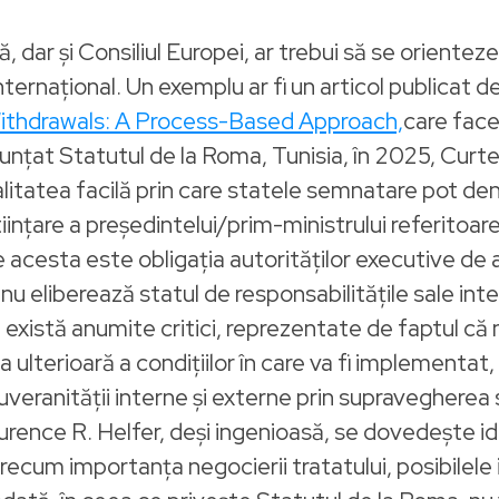
 dar și Consiliul Europei, ar trebui să se orienteze
internațional. Un exemplu ar fi un articol publicat 
ithdrawals: A Process-Based Approach,
care face
denunțat Statutul de la Roma, Tunisia, în 2025, Curt
tatea facilă prin care statele semnatare pot denu
nțare a președintelui/prim-ministrului referitoare
esta este obligația autorităților executive de a j
nu eliberează statul de responsabilitățile sale in
 există anumite critici, reprezentate de faptul că 
ulterioară a condițiilor în care va fi implementat, 
eranității interne și externe prin supravegherea s
 Laurence R. Helfer, deși ingenioasă, se dovedește id
cum importanța negocierii tratatului, posibilele 