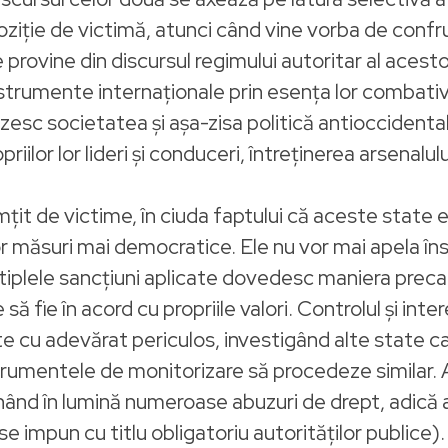
poziție de victimă, atunci când vine vorba de con
provine din discursul regimului autoritar al acesto
strumente internaționale prin esența lor combati
esc societatea și așa-zisa politică antioccidentală
lor lor lideri și conduceri, întreținerea arsenalului 
mțit de victime, în ciuda faptului că aceste state
nor măsuri mai democratice. Ele nu vor mai apela în
tiplele sancțiuni aplicate dovedesc maniera preca
să fie în acord cu propriile valori. Controlul și int
ste cu adevărat periculos, investigând alte state 
nstrumentele de monitorizare să procedeze similar. 
unând în lumină numeroase abuzuri de drept, adic
 se impun cu titlu obligatoriu autorităților publice).