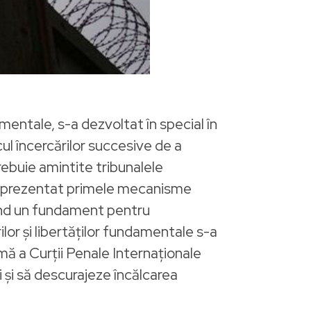
damentale, s-a dezvoltat în special în
ul încercărilor succesive de a
trebuie amintite tribunalele
u reprezentat primele mecanisme
rind un fundament pentru
ilor și libertăților fundamentale s-a
rmă a Curții Penale Internaționale
i și să descurajeze încălcarea