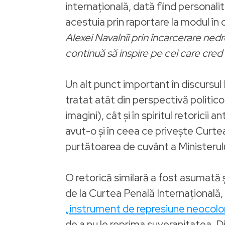
internațională, dată fiind personali
acestuia prin raportare la modul în 
Alexei Navalnîi prin încarcerare nedr
continuă să inspire pe cei care cred 
Un alt punct important în discursul
tratat atât din perspectivă politic
imagini), cât și în spiritul retorici
avut-o și în ceea ce privește Curtea
purtătoarea de cuvânt a Ministerulu
O retorică similară a fost asumată ș
de la Curtea Penală Internațională
„instrument de represiune neocoloni
de a nu le reprima suveranitatea. Di