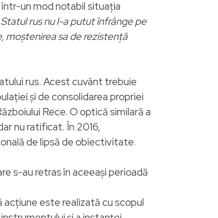
într-un mod notabil situația
„Statul rus nu l-a putut înfrânge pe
te, moștenirea sa de rezistență
atului rus. Acest cuvânt trebuie
ației și de consolidarea propriei
 Războiului Rece. O optică similară a
r nu ratificat. În 2016,
nală de lipsă de obiectivitate.
are s-au retras în aceeași perioadă
ă acțiune este realizată cu scopul
instrumentului și a instanței