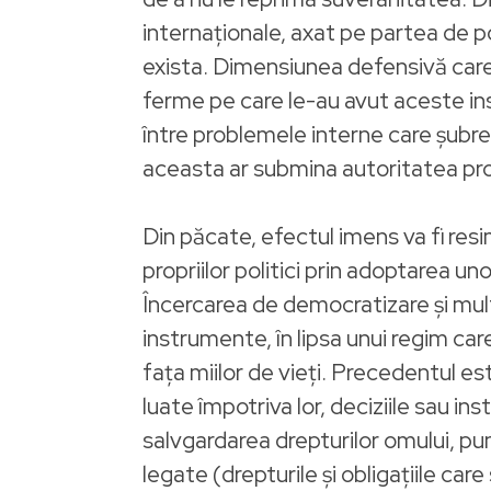
internaționale, axat pe partea de 
exista. Dimensiunea defensivă care 
ferme pe care le-au avut aceste in
între problemele interne care șubrez
aceasta ar submina autoritatea proprii
Din păcate, efectul imens va fi resi
propriilor politici prin adoptarea u
Încercarea de democratizare și mul
instrumente, în lipsa unui regim care 
fața miilor de vieți. Precedentul e
luate împotriva lor, deciziile sau i
salvgardarea drepturilor omului, p
legate (drepturile și obligațiile care