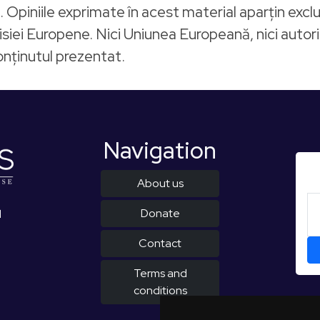
piniile exprimate în acest material aparțin exclus
siei Europene. Nici Uniunea Europeană, nici autori
nținutul prezentat.
Navigation
About us
Donate
d
Contact
Terms and
conditions