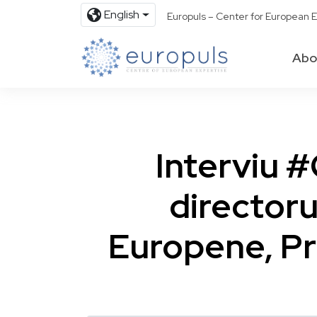
English
Europuls – Center for European E
Abo
Interviu 
director
Europene, Pr