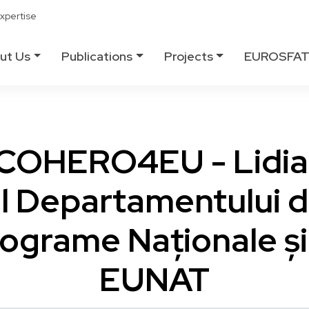
xpertise
ut Us
Publications
Projects
EUROSFA
#COHERO4EU - Lidi
ul Departamentului d
ograme Naționale și
EUNAT