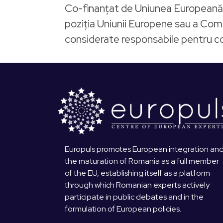
Co-finanțat de Uniunea Europeană. O
poziția Uniunii Europene sau a Comi
considerate responsabile pentru co
Europuls promotes European integration an
the maturation of Romania as a full member
of the EU, establishing itself as a platform
through which Romanian experts actively
participate in public debates and in the
formulation of European policies.