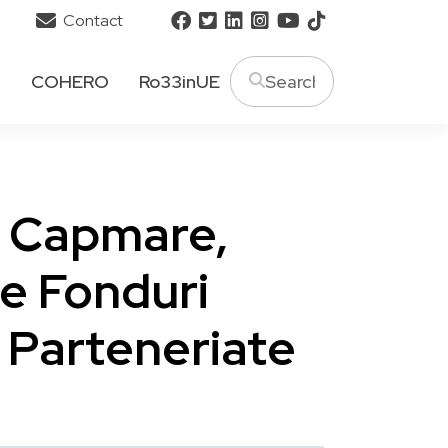
Contact
T
COHERO
Ro33inUE
a Capmare,
e Fonduri
 Parteneriate