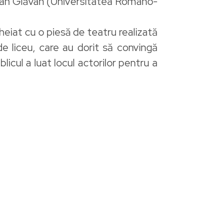
dan Glăvan (Universitatea Româno-
cheiat cu o piesă de teatru realizată
de liceu, care au dorit să convingă
licul a luat locul actorilor pentru a