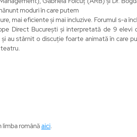
Management), Gabriela Folcuț (ARB) și Dr. Bog
mănunt moduri în care putem
ure, mai eficiente și mai incluzive. Forumul s-a în
ope Direct București și interpretată de 9 elevi 
și au stârnit o discuție foarte animată în care pub
 teatru.
în limba română
aici
.