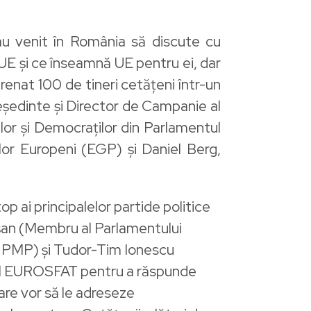
e au venit în România să discute cu
 UE și ce înseamnă UE pentru ei, dar
grenat 100 de tineri cetățeni într-un
reședinte și Director de Campanie al
lor și Democraților din Parlamentul
lor Europeni (EGP) și Daniel Berg,
op ai principalelor partide politice
eșan (Membru al Parlamentului
 PMP) și Tudor-Tim Ionescu
mul EUROSFAT pentru a răspunde
care vor să le adreseze