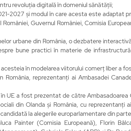
ru revoluția digitală în domeniul sănătății;
021-2027 și modul în care acesta este adaptat pr
ul României, Guvernul României, Comisia Europea
lor urbane din România, o dezbatere interactivă înt
spre bune practici în materie de infrastructură,
 acesteia în modelarea viitorului comerț liber a fos
n România, reprezentanți ai Ambasadei Canadei
al în UE a fost prezentat de către Ambasadoarea 
ociali din Olanda și România, cu reprezentanți ai
u, candidată la alegerile europarlamentare din pa
ca Painter (Comisia Europeană), Florin Bâlca