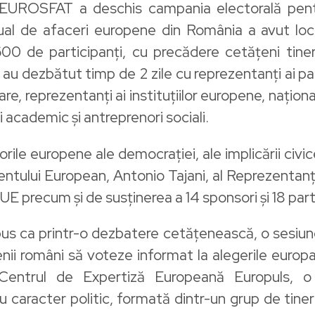
 EUROSFAT a deschis campania electorală pentr
 de afaceri europene din România a avut loc în 
 de participanți, cu precădere cetățeni tineri, 
re au dezbătut timp de 2 zile cu reprezentanți ai 
are, reprezentanți ai instituțiilor europene, național
i academic și antreprenori sociali.
le europene ale democrației, ale implicării civice 
entului European, Antonio Tajani, al Reprezentan
l UE precum și de susținerea a 14 sponsori și 18 par
us ca printr-o dezbatere cetățenească, o sesiune
enii români să voteze informat la alegerile euro
ntrul de Expertiză Europeană Europuls, o 
caracter politic, formată dintr-un grup de tineri 