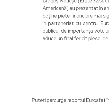
Dragoș Neacșu (Erste Asset 
Americană) au prezentat în a
obține piețe financiare mai sig
în parteneriat cu centrul Eur
publicul de importanța votului 
aduce un final fericit piesei de
Puteți parcurge raportul Eurosfat 