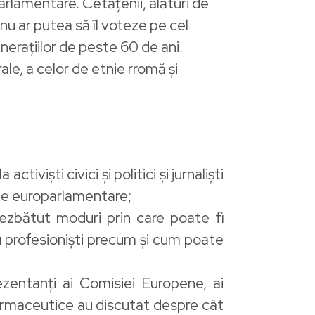
oparlamentare. Cetățenii, alături de
 nu ar putea să îl voteze pe cel
enerațiilor de peste 60 de ani.
le, a celor de etnie rromă și
ctiviști civici și politici și jurnaliști
rile europarlamentare;
 dezbătut moduri prin care poate fi
u profesioniști precum și cum poate
ezentanți ai Comisiei Europene, ai
farmaceutice au discutat despre cât