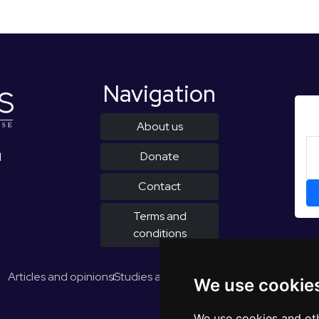
Navigation
About us
Donate
d
Contact
Terms and
conditions
Articles and opinions
Studies and reports
EUROPULS Results
We use cookie
We use cookies and oth