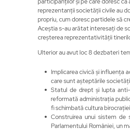
participanților și pe care doresc ca 
reprezentanții societății civile au d
propriu, cum doresc partidele să crea
Aceștia s-au arătat interesați de so
creșterea reprezentativității tineril
Ulterior au avut loc 8 dezbateri t
Implicarea civică și influența ace
care sunt așteptările societăți
Statul de drept și lupta anti
reformată administrația publi
fi schimbată cultura birocrației 
Construirea unui sistem de s
Parlamentului României, un ma