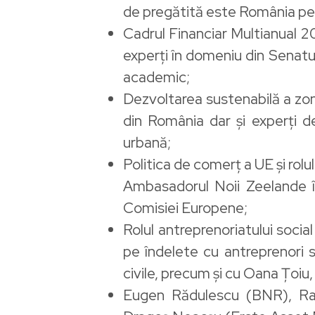
de pregătită este România pent
Cadrul Financiar Multianual 2
experți în domeniu din Senat
academic;
Dezvoltarea sustenabilă a zone
din România dar și experți de
urbană;
Politica de comerț a UE și rolul
Ambasadorul Noii Zeelande î
Comisiei Europene;
Rolul antreprenoriatului soci
pe îndelete cu antreprenori s
civile, precum și cu Oana Țoi
Eugen Rădulescu (BNR), Ralu