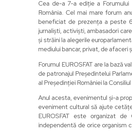
Cea de-a 7-a ediție a Forumului
România. Cel mai mare forum anual
beneficiat de prezența a peste 600
jurnaliști, activiști, ambasadori ca
și străini la alegerile europarlament
mediului bancar, privat, de afaceri ș
Forumul EUROSFAT are la bază valori
de patronajul Președintelui Parlam
al Președinției României la Consiliu
Anul acesta, evenimentul și-a prop
eveniment cultural să ajute cetăț
EUROSFAT este organizat de Ce
independentă de orice organism cu 