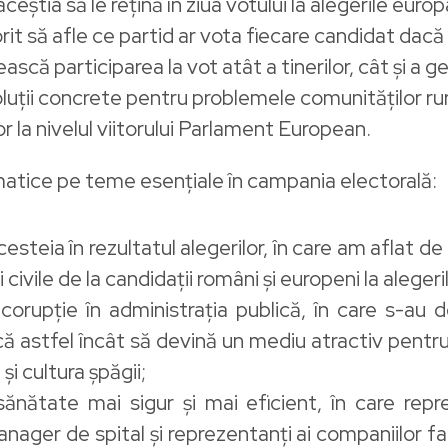
aceștia să le rețină în ziua votului la alegerile eur
orit să afle ce partid ar vota fiecare candidat dacă
scă participarea la vot atât a tinerilor, cât și a g
luții concrete pentru problemele comunităților rura
or la nivelul viitorului Parlament European.
ematice pe teme esențiale în campania electorală:
steia în rezultatul alegerilor, în care am aflat de la a
i civile de la candidații români și europeni la alege
-corupție în administrația publică, în care s-au
că astfel încât să devină un mediu atractiv pentr
și cultura șpăgii;
ănătate mai sigur și mai eficient, în care repr
nager de spital și reprezentanți ai companiilor 