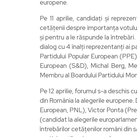
europene.
Pe 11 aprilie, candidați și reprez
cetățenii despre importanța votului
și pentru a le răspunde la întrebări
dialog cu 4 înalți reprezentanți ai
Partidului Popular European (PPE),
European (S&D), Michal Berg, Memb
Membru al Boardului Partidului Mom
Pe 12 aprilie, forumul s-a deschis c
din România la alegerile europene.
European, PNL), Victor Ponta (Pr
(candidat la alegerile europarlam
întrebărilor cetățenilor români din 