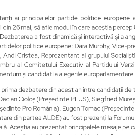
entanți ai principalelor partide politice europen
 din 26 mai, să afle modul în care aceștia percep
. Dezbaterea a fost dinamică și interactivă și a an
 partidelor politice europene: Dara Murphy, Vice-p
 Andi Cristea, Reprezentant al grupului Socialiști
ru al Comitetului Executiv al Partidului Verzi
entum și candidat la alegerile europarlamentare.
u prima dezbatere din acest an între candidații de t
 Dacian Cioloș (Președinte PLUS), Siegfried Mur
eședinte Pro România), Eugen Tomac (Președinte
entare din partea ALDE) au fost prezenți la Foru
sală. Aceștia au prezentat principalele mesaje pe 