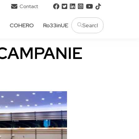
Contact
T
COHERO
Ro33inUE
 CAMPANIE