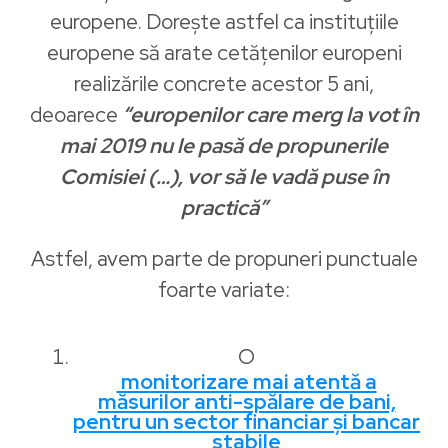
europene. Dorește astfel ca instituțiile
europene să arate cetățenilor europeni
realizările concrete acestor 5 ani,
deoarece
“europenilor care merg la vot în
mai 2019 nu le pasă de propunerile
Comisiei (…), vor să le vadă puse în
practică”
Astfel, avem parte de propuneri punctuale
foarte variate:
O
monitorizare mai atentă a
măsurilor anti-spălare de bani,
pentru un sector financiar și bancar
stabile