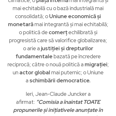
climatice; o
piață internă
mai integrantă și
mai echitabilă cu o bază industrială mai
consolidată; o
Uniune economică și
monetară
mai integrantă și mai echitabilă;
o politică de
comerț
echilibrată și
progresistă care să valorifice globalizarea;
o arie a
justiției și drepturilor
fundamentale
bazată pe încredere
reciprocă; către o nouă politică a
migrației
;
un
actor global
mai puternic; o Uniune
a
schimbării democratice.
Ieri, Jean-Claude Juncker a
afirmat:
“Comisia a înaintat TOATE
propunerile și inițiativele anunțate în