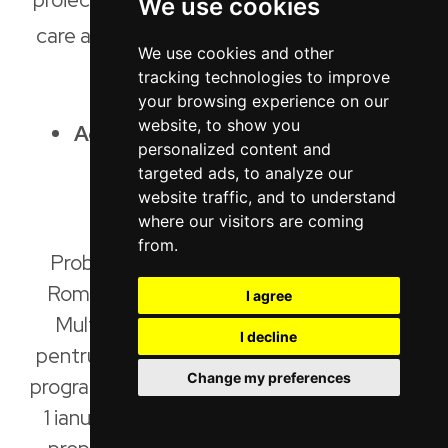
We use cookies
care au fost menționate ieri, în așteptarea
We use cookies and other
Summitului:
tracking technologies to improve
your browsing experience on our
website, to show you
Adoptarea bugetului UE 2012-2027
personalized content and
înainte de alegerile
targeted ads, to analyze our
europarlamentare
website traffic, and to understand
where our visitors are coming
from.
Probabil prioritatea zero a Președinției
României, adoptarea Cadrului Financiar
I agree
Multianual 2021-2027 este necesară
I decline
pentru ca fondurile europene alocate prin
Change my preferences
programele operaționale să fie absorbite la
1 ianuarie 2021. Comisia a înaintat deja o