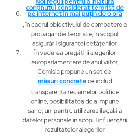
Noi reguli pentru a înlătura
conținutul considerat terorist de
pe internet în mai puțin de o oră
,
în cadrul obiectivului de combatere a
propagandei teroriste, în scopul
asigurării siguranței cetățenilor.
În vederea pregătirii alegerilor
europarlamentare de anul viitor,
Comisia propune un set de
măsuri concrete
ce includ
transparența reclamelor politice
online, posibilitatea de a impune
sancțiuni pentru utilizarea ilegală a
datelor personale în scopul influențării
rezultatelor alegerilor