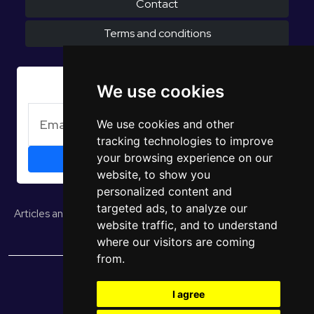
Contact
Terms and conditions
Subscribe to Newsletter
We use cookies
We use cookies and other
tracking technologies to improve
your browsing experience on our
website, to show you
personalized content and
targeted ads, to analyze our
Articles and opinions
Studies and reports
EUROPULS Results
website traffic, and to understand
where our visitors are coming
from.
© 2026 EUROPULS. All rights reserved.
I agree