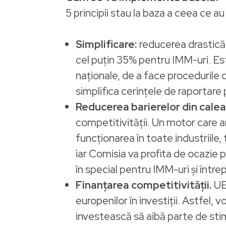
5 principii stau la baza a ceea ce 
Simplificare:
reducerea drastică 
cel puțin 35% pentru IMM-uri. Est
naționale, de a face procedurile 
simplifica cerințele de raportare 
Reducerea barierelor din calea 
competitivității. Un motor care 
funcționarea în toate industriile,
iar Comisia va profita de ocazie 
în special pentru IMM-uri și întrep
Finanțarea competitivității.
UE
europenilor în investiții. Astfel, 
investească să aibă parte de stimu