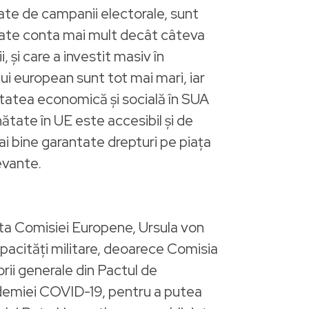
nate de campanii electorale, sunt
poate conta mai mult decât câteva
, și care a investit masiv în
lui european sunt tot mai mari, iar
itatea economică și socială în SUA
ătate în UE este accesibil și de
mai bine garantate drepturi pe piața
evante.
nta Comisiei Europene, Ursula von
apacități militare, deoarece Comisia
rii generale din Pactul de
ndemiei COVID-19, pentru a putea