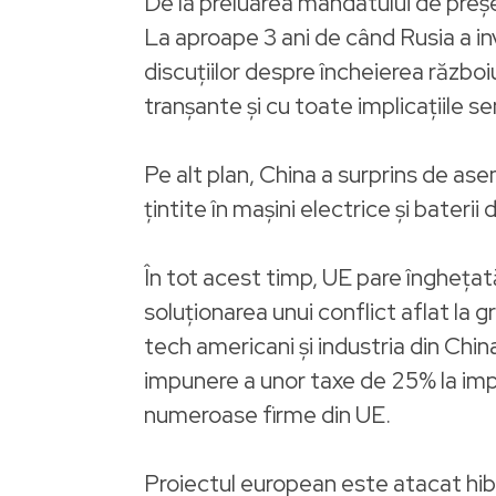
De la preluarea mandatului de preș
La aproape 3 ani de când Rusia a in
discuțiilor despre încheierea război
tranșante și cu toate implicațiile s
Pe alt plan, China a surprins de a
țintite în mașini electrice și baterii
În tot acest timp, UE pare înghețată 
soluționarea unui conflict aflat la gr
tech americani și industria din Chi
impunere a unor taxe de 25% la impo
numeroase firme din UE.
Proiectul european este atacat hibr