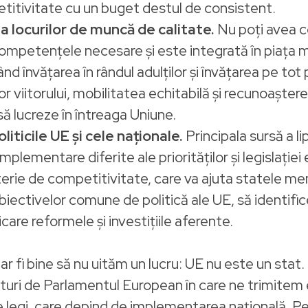
titivitate cu un buget destul de consistent.
 locurilor de muncă de calitate.
Nu poți avea c
mpetențele necesare și este integrată în piața mu
învățarea în rândul adulților și învățarea pe tot p
iitorului, mobilitatea echitabilă și recunoașterea
ă lucreze în întreaga Uniune.
iticile UE și cele naționale.
Principala sursă a l
mplementare diferite ale priorităților și legislație
rie de competitivitate, care va ajuta statele mem
a obiectivelor comune de politică ale UE, să identif
care reformele și investițiile aferente.
 ar fi bine să nu uităm un lucru: UE nu este un sta
turi de Parlamentul European în care ne trimitem 
legi, care depind de implementarea națională. Pe