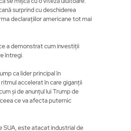
ă se mișcă cu o viteză uluitoare.
icană surprind cu deschiderea
 urma declarațiilor americane tot mai
ce a demonstrat cum investiții
e întregi.
ump ca lider principal în
 ritmul accelerat în care giganții
ecum și de anunțul lui Trump de
, ceea ce va afecta puternic
e SUA, este atacat industrial de