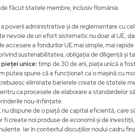
au de făcut statele membre, inclusiv România.
a poverii administrative și de reglementare cu cel
e nevoie de un efort sistematic nu doar al UE, dar 
de accesare a fondurilor UE mai simple, mai rapide 
privind sustenabilitatea, obligația de diligență și 
pieței unice:
timp de 30 de ani, piața unică a fost
am putea spune că a funcționat ca o mașină cu mot
 trebuiesc eliminate barierele create de statele me
pentru ca procesele de elaborare a standardelor să 
rinderile nou-înființate.
 nu dispune de o piață de capital eficientă, care 
vor fi create noi produse de economii și de investiți
lente. Iar în contextul discuțiilor noului cadru fi