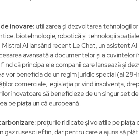
 de inovare:
utilizarea și dezvoltarea tehnologiilor 
ice, biotehnologie, robotică și tehnologii spațiale 
a Mistral AI lansând recent Le Chat, un asistent 
cesarea avansată a documentelor și a cuvintelor în 
fiind că principalele companii care lansează și dez
 vor beneficia de un regim juridic special (al 28-le
ților comerciale, legislația privind insolvența, drep
rilor inovatoare să beneficieze de un singur set de
atea pe piața unică europeană.
carbonizare:
prețurile ridicate și volatile pe piaț
gaz rusesc ieftin, dar pentru care a ajuns să plăt