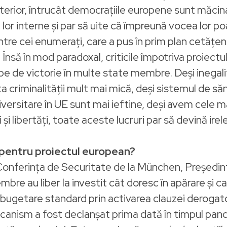
interior, întrucât democrațiile europene sunt măci
lor interne și par să uite că împreună vocea lor 
ntre cei enumerați, care a pus în prim plan cetățenii
 Însă în mod paradoxal, criticile împotriva proiectu
pe de victorie în multe state membre. Deși inegal
 criminalității mult mai mică, deși sistemul de săn
universitare în UE sunt mai ieftine, deși avem cele 
și libertăți, toate aceste lucruri par să devină irel
 pentru proiectul european?
a Conferința de Securitate de la München, Președi
bre au liber la investit cât doresc în apărare și c
bugetare standard prin activarea clauzei derogato
mecanism a fost declanșat prima dată în timpul pa