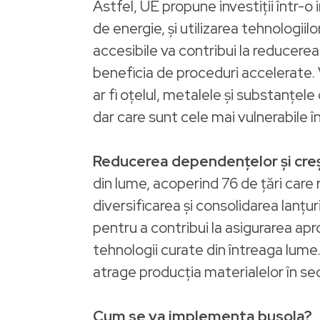
Astfel, UE propune investiții într-o
de energie, și utilizarea tehnologiil
accesibile va contribui la reducerea 
beneficia de proceduri accelerate.
ar fi oțelul, metalele și substanțel
dar care sunt cele mai vulnerabile î
Reducerea dependențelor și creș
din lume, acoperind 76 de țări care
diversificarea și consolidarea lanțur
pentru a contribui la asigurarea apro
tehnologii curate din întreaga lume.
atrage producția materialelor în sec
Cum se va implementa busola?