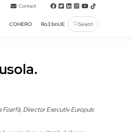
Contact
T
COHERO
Ro33inUE
busola.
 Foarfă, Director Executiv Europuls