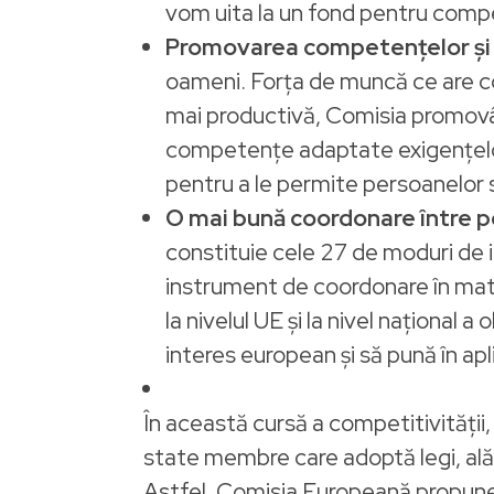
vom uita la un fond pentru compe
Promovarea competențelor și a
oameni. Forța de muncă ce are co
mai productivă, Comisia promovând 
competențe adaptate exigențelor v
pentru a le permite persoanelor s
O mai bună coordonare între pol
constituie cele 27 de moduri de i
instrument de coordonare în mate
la nivelul UE și la nivel național 
interes european și să pună în apli
În această cursă a competitivității,
state membre care adoptă legi, ală
Astfel, Comisia Europeană propune 