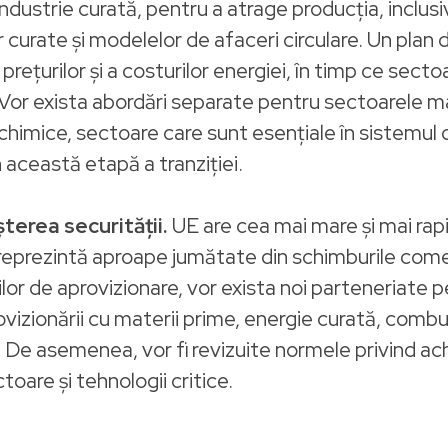
 industrie curată, pentru a atrage producția, inclus
or curate și modelelor de afaceri circulare. Un plan 
prețurilor și a costurilor energiei, în timp ce secto
 Vor exista abordări separate pentru sectoarele 
e chimice, sectoare care sunt esențiale în sistemul
n această etapă a tranziției.
terea securității.
UE are cea mai mare și mai rap
 reprezintă aproape jumătate din schimburile come
ilor de aprovizionare, vor exista noi parteneriate p
vizionării cu materii prime, energie curată, combust
 De asemenea, vor fi revizuite normele privind achi
toare și tehnologii critice.