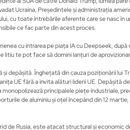
edinte al SUA de către Donald Trump, lumea pare c
vadat Ucraina, Președintele și administrația amer
ului, cu toate întrebările aferente care se nasc în
ensibile ce fac parte din acest proces.
semenea cu intrarea pe piața IA cu Deepseek, după 
 de litiu te pot face să domini lanțuri de aprovizionar
și depășită. Înghețată din cauza poziționării lui Tr
anița UE fără a invita alături liderii UE. Depășită de
na monopolizează principalele piețe industriale, pr
rturile de aluminiu și oțel începând din 12 martie
id de Rusia, este atacat structural și economic d