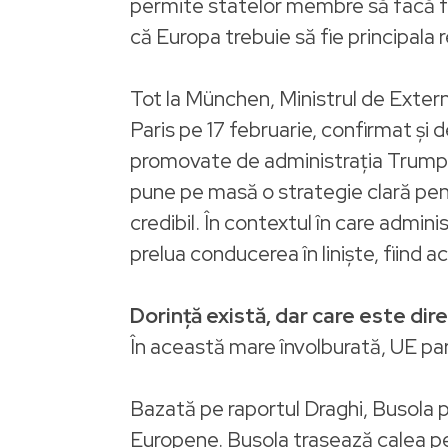
permite statelor membre să facă faț
că Europa trebuie să fie principala
Tot la München, Ministrul de Extern
Paris pe 17 februarie, confirmat și d
promovate de administrația Trump. 
pune pe masă o strategie clară pentr
credibil. În contextul în care admin
prelua conducerea în liniște, fiind 
Dorință există, dar care este dir
În această mare învolburată, UE pare
Bazată pe raportul Draghi, Busola 
Europene. Busola trasează calea pe 