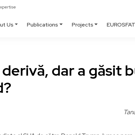
xpertise
ut Us
Publications
Projects
EUROSFA
 derivă, dar a găsit 
d?
Tana