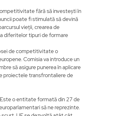
ompetitivitate fără să investești în
ncii poate fi stimulată să devină
arcursul vieții, crearea de
 diferitelor tipuri de formare
ipsei de competitivitate o
i europene. Comisia va introduce un
bre să asigure punerea în aplicare
ice proiectele transfrontaliere de
t. Este o entitate formată din 27 de
europarlamentari să ne reprezinte.
 scurt, UE se dezvoltă atât cât