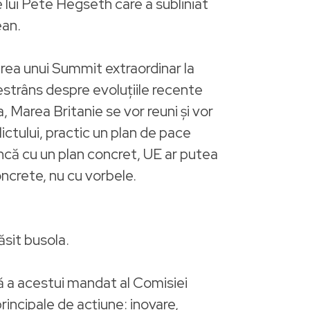
 lui Pete Hegseth care a subliniat
ean.
area unui Summit extraordinar la
 restrâns despre evoluțiile recente
Marea Britanie se vor reuni și vor
ictului, practic un plan de pace
 încă cu un plan concret, UE ar putea
oncrete, nu cu vorbele.
ăsit busola.
ă a acestui mandat al Comisiei
incipale de acțiune: inovare,