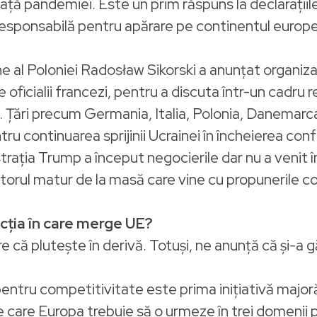
ă pandemiei. Este un prim răspuns la declarațiile
 responsabilă pentru apărare pe continentul europ
e al Poloniei Radosław Sikorski a anunțat organiz
e oficialii francezi, pentru a discuta într-un cadru
Țări precum Germania, Italia, Polonia, Danemarca, 
u continuarea sprijinii Ucrainei în încheierea confl
istrația Trump a început negocierile dar nu a venit
actorul matur de la masă care vine cu propunerile c
ecția în care merge UE?
 că plutește în derivă. Totuși, ne anunță că și-a g
pentru competitivitate este prima inițiativă major
care Europa trebuie să o urmeze în trei domenii pr