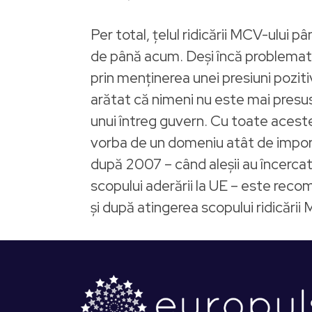
Per total, ţelul ridicării MCV-ului p
de până acum. Deşi încă problemati
prin menţinerea unei presiuni poziti
arătat că nimeni nu este mai presus
unui întreg guvern. Cu toate acest
vorba de un domeniu atât de import
după 2007 – când aleşii au încercat
scopului aderării la UE – este reco
şi după atingerea scopului ridicării