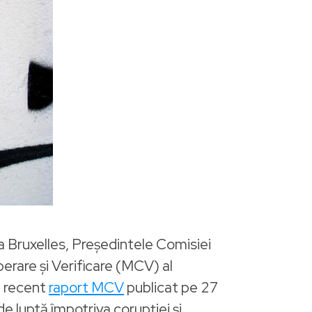
la Bruxelles, Preşedintele Comisiei
rare şi Verificare (MCV) al
i recent
raport MCV
publicat pe 27
e luptă împotriva corupţiei şi