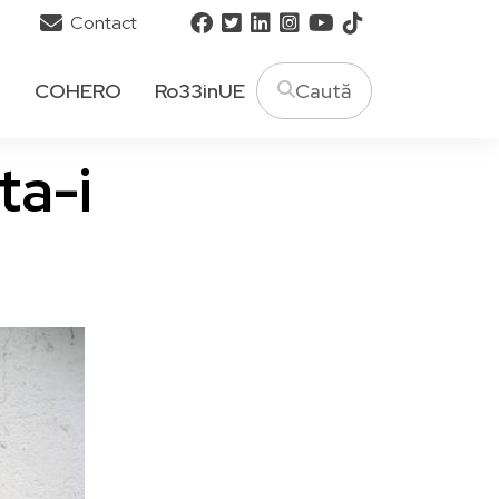
Contact
T
COHERO
Ro33inUE
ta-i