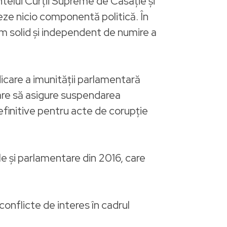
telui Curţii Supreme de Casaţie şi
reze nicio componentă politică. În
m solid şi independent de numire a
dicare a imunităţii parlamentară
are să asigure suspendarea
 definitive pentru acte de corupţie
ale şi parlamentare din 2016, care
conflicte de interes în cadrul