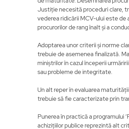
de maturitate. Desemnarea procuroru
Justiţie necesită proceduri clare, t
vederea ridicării MCV-ului este de
procurorilor de rang înalt şi a conduc
Adoptarea unor criterii şi norme cl
trebuie de asemenea finalizată. Ma
miniştrilor în cazul începerii urmări
sau probleme de integritate.
Un alt reper în evaluarea maturităţii
trebuie să fie caracterizate prin tra
Punerea în practică a programului ‘P
achiziţiilor publice reprezintă alt cri