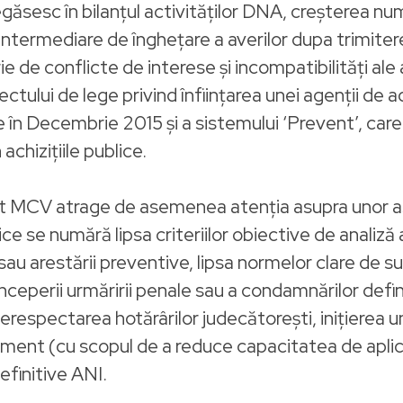
găsesc în bilanţul activităţilor DNA, creşterea num
 intermediare de îngheţare a averilor dupa trimiter
e conflicte de interese şi incompatibilităţi ale al
oiectului de lege privind înfiinţarea unei agenţii de 
ale în Decembrie 2015 şi a sistemului ‘Prevent’, c
achiziţiile publice.
cent MCV atrage de asemenea atenţia asupra unor 
 se numără lipsa criteriilor obiective de analiză a 
 sau arestării preventive, lipsa normelor clare de 
nceperii urmăririi penale sau a condamnărilor definit
espectarea hotărârilor judecătoreşti, iniţierea un
ent (cu scopul de a reduce capacitatea de aplicare
definitive ANI.