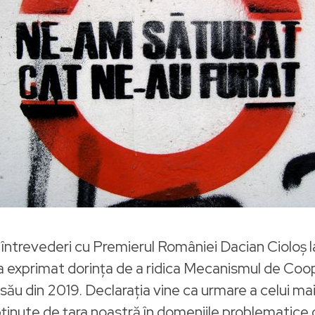
nei întrevederi cu Premierul României Dacian Cioloş 
exprimat dorinţa de a ridica Mecanismul de Coope
său din 2019. Declaraţia vine ca urmare a celui ma
obţinute de ţara noastră în domeniile problematice d