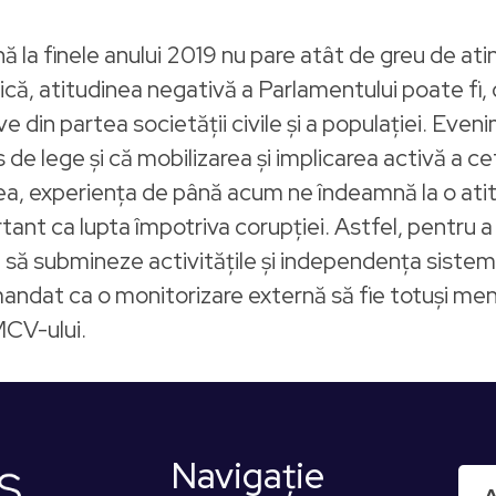
ână la finele anului 2019 nu pare atât de greu de at
că, atitudinea negativă a Parlamentului poate f
ve din partea societăţii civile şi a populaţiei. Ev
 de lege şi că mobilizarea şi implicarea activă a 
ea, experienţa de până acum ne îndeamnă la o atit
ant ca lupta împotriva corupţiei. Astfel, pentru 
 să submineze activităţile şi independenţa sistemu
mandat ca o monitorizare externă să fie totuşi men
 MCV-ului.
Navigaţie