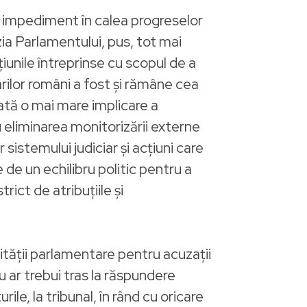
 impediment în calea progreselor
zia Parlamentului, pus, tot mai
ţiunile întreprinse cu scopul de a
arilor români a fost şi rămâne cea
ată o mai mare implicare a
u eliminarea monitorizării externe
istemului judiciar şi acţiuni care
 de un echilibru politic pentru a
rict de atribuțiile și
ității parlamentare pentru acuzații
 ar trebui tras la răspundere
ile, la tribunal, în rând cu oricare