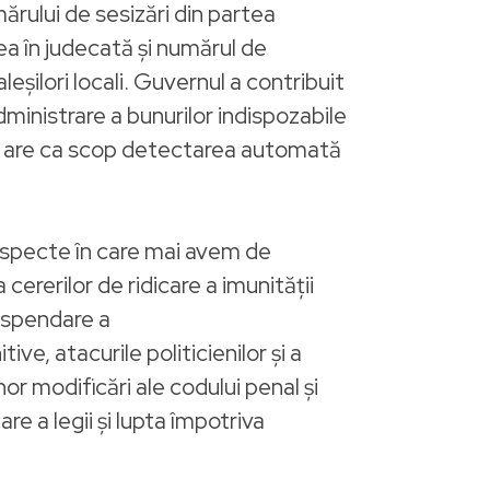
ărului de sesizări din partea
ea în judecată şi numărul de
eşilori locali. Guvernul a contribuit
administrare a bunurilor indispozabile
are are ca scop detectarea automată
aspecte în care mai avem de
cererilor de ridicare a imunităţii
suspendare a
ive, atacurile politicienilor şi a
or modificări ale codului penal şi
 a legii şi lupta împotriva