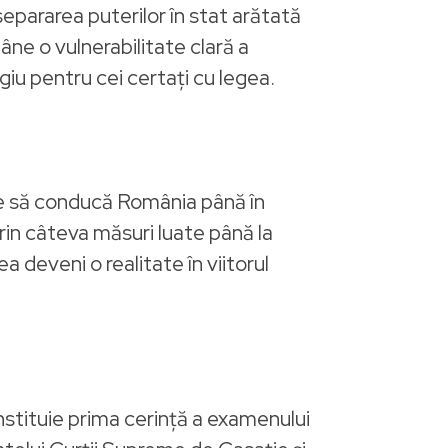
epararea puterilor în stat arătată
âne o vulnerabilitate clară a
giu pentru cei certați cu legea.
te să conducă România până în
 prin câteva măsuri luate până la
 deveni o realitate în viitorul
onstituie prima cerinţă a examenului