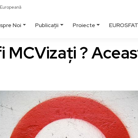
ă Europeană
spre Noi
Publicații
Proiecte
EUROSFA
 fi MCVizaţi ? Aceas