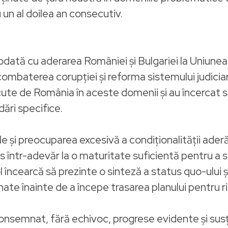
 un al doilea an consecutiv.
dată cu aderarea României şi Bulgariei la Uniunea
 combaterea corupţiei şi reforma sistemului judiciar
te de România în aceste domenii şi au încercat să
ări specifice.
 şi preocuparea excesivă a condiţionalităţii aderă
 într-adevăr la o maturitate suficientă pentru a 
l încearcă să prezinte o sinteză a status quo-ului
nate înainte de a începe trasarea planului pentru 
onsemnat, fără echivoc, progrese evidente şi susţ