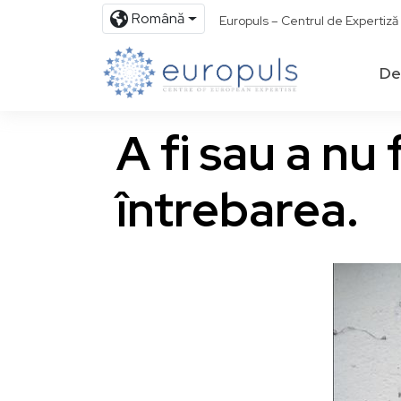
Română
Europuls – Centrul de Expertiz
De
A fi sau a nu
întrebarea.