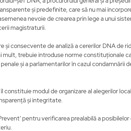
lui-şef DNA, a procurorului general şi a preşedin
ransparente şi predefinite, care să nu mai incorpo
 asemenea nevoie de crearea prin lege a unui siste
erii magistraturii.
are şi consecvente de analiză a cererilor DNA de ri
i mult, trebuie introduse norme constituţionale c
rii penale şi a parlamentarilor în cazul condamnării
 îl constituie modul de organizare al alegerilor loc
nsparenţă şi integritate.
revent’ pentru verificarea prealabilă a posibilelor 
teriu.