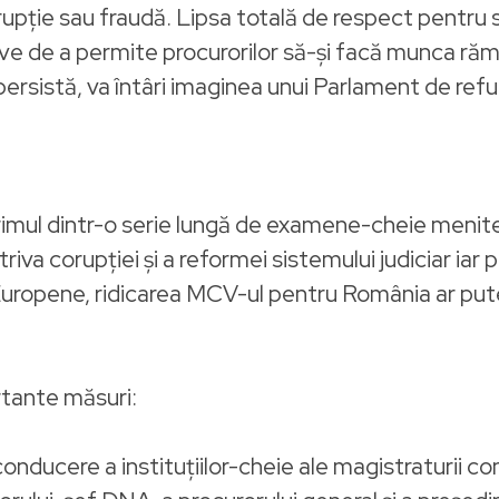
rupție sau fraudă. Lipsa totală de respect pentru s
ive de a permite procurorilor să-și facă munca răm
ersistă, va întâri imaginea unui Parlament de refu
 primul dintr-o serie lungă de examene-cheie meni
otriva corupţiei şi a reformei sistemului judiciar iar
 Europene, ridicarea MCV-ul pentru România ar putea
rtante măsuri:
onducere a instituţiilor-cheie ale magistraturii c