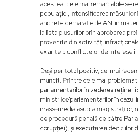
acestea, cele mai remarcabile se re
populaţiei, intensificarea măsurilor
anchete demarate de ANI în materie d
la lista plusurilor prin aprobarea pr
provenite din activităţi infracţion
ex ante a conflictelor de interese în 
Deşi per total pozitiv, cel mai re
muncit. Printre cele mai problematice
parlamentarilor în vederea reţinerii
ministrilor/parlamentarilor în cazul i
mass-media asupra magistraţilor, ner
de procedură penală de către Parlam
corupţiei), şi executarea deciziilor 