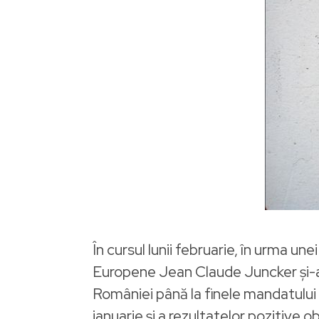
În cursul lunii februarie, în urma u
Europene Jean Claude Juncker şi-a 
României până la finele mandatului 
ianuarie şi a rezultatelor pozitive 