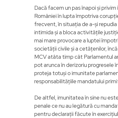
Dacă facem un pas înapoi şi privi
României în lupta împotriva corupţie
frecvent, în situaţia de a-şi repudia
intimida şi a bloca activităţile just
mai mare provocare a luptei împotri
societăţii civile şi a cetăţenilor, 
MCV atâta timp cât Parlamentul are 
pot arunca în derizoriu progresele î
proteja totuși o imunitate parlamenta
responsabilitățiile mandatului primi
De altfel, imunitatea în sine nu es
penale ce nu au legătură cu mandat
pentru declarații făcute în exercițiul