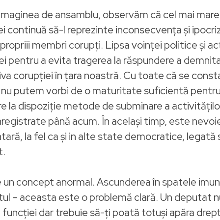
m imaginea de ansamblu, observăm că cel mai mare
i continuă să-l reprezinte inconsecvenţa şi ipocri
 propriii membri corupţi. Lipsa voinţei politice şi ac
iţiei pentru a evita tragerea la răspundere a demnit
va corupţiei în ţara noastră. Cu toate că se const
încă nu putem vorbi de o maturitate suficientă pentr
la dispoziţie metode de subminare a activităţilor s
nregistrate până acum. În același timp, este nevoie
ră, la fel ca și in alte state democratice, legată st
t.
te un concept anormal. Ascunderea în spatele imun
ul – aceasta este o problemă clară. Un deputat nu
 funcției dar trebuie să-ți poată totuși apăra dreptur