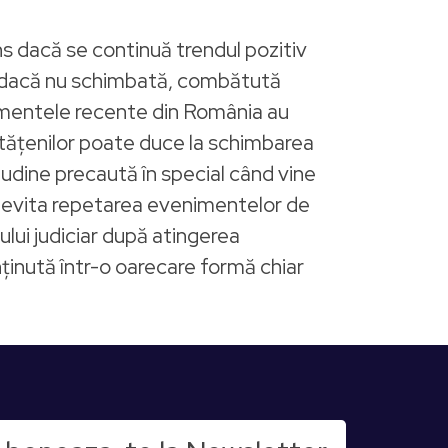
ins dacă se continuă trendul pozitiv
i, dacă nu schimbată, combătută
enimentele recente din România au
cetăţenilor poate duce la schimbarea
udine precaută în special când vine
a evita repetarea evenimentelor de
lui judiciar după atingerea
ţinută într-o oarecare formă chiar