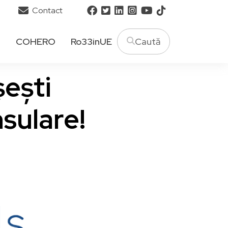
Contact
T
COHERO
Ro33inUE
șești
nsulare!