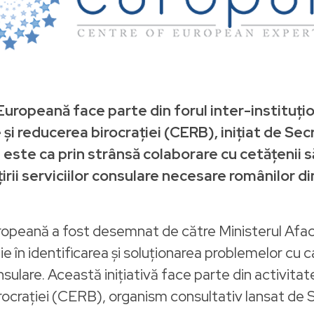
uropeană face parte din forul inter-instituțion
i reducerea birocrației (CERB), inițiat de Sec
e este ca prin strânsă colaborare cu cetățenii s
rii serviciilor consulare necesare românilor d
ropeană a fost desemnat de către Ministerul Aface
ie în identificarea și soluționarea problemelor cu 
nsulare. Această inițiativă face parte din activita
rocrației (CERB), organism consultativ lansat de S