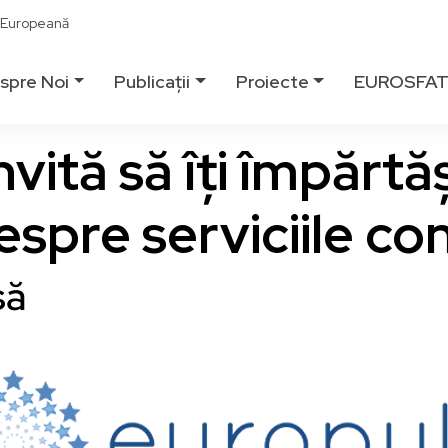
ă Europeană
spre Noi
Publicații
Proiecte
EUROSFA
nvită să îți împărtă
spre serviciile co
să