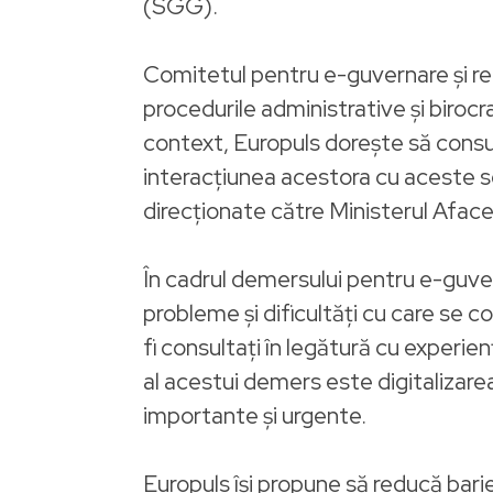
(SGG).
Comitetul pentru e-guvernare și redu
procedurile administrative și birocra
context, Europuls dorește să consult
interacțiunea acestora cu aceste serv
direcționate către Ministerul Afacer
În cadrul demersului pentru e-guvern
probleme și dificultăți cu care se c
fi consultați în legătură cu experien
al acestui demers este digitalizarea
importante și urgente.
Europuls își propune să reducă barier