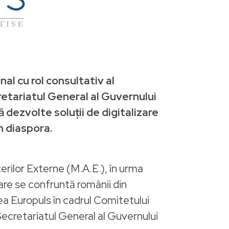
al cu rol consultativ al
retariatul General al Guvernului
ă dezvolte soluții de digitalizare
in diaspora.
rilor Externe (M.A.E.), în urma
care se confruntă românii din
tea Europuls în cadrul Comitetului
ecretariatul General al Guvernului