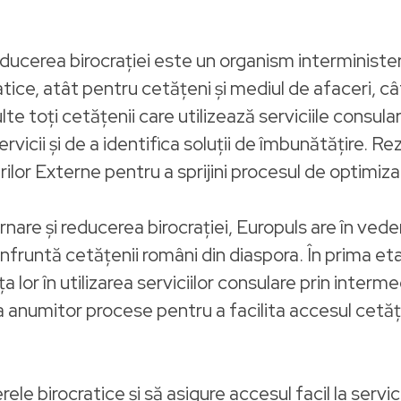
cerea birocrației este un organism interministeria
tice, atât pentru cetățeni și mediul de afaceri, cât 
e toți cetățenii care utilizează serviciile consular
icii și de a identifica soluții de îmbunătățire. Rez
ilor Externe pentru a sprijini procesul de optimizar
are și reducerea birocrației, Europuls are în veder
onfruntă cetățenii români din diaspora. În prima et
ța lor în utilizarea serviciilor consulare prin interm
 anumitor procese pentru a facilita accesul cetățen
ele birocratice și să asigure accesul facil la servic