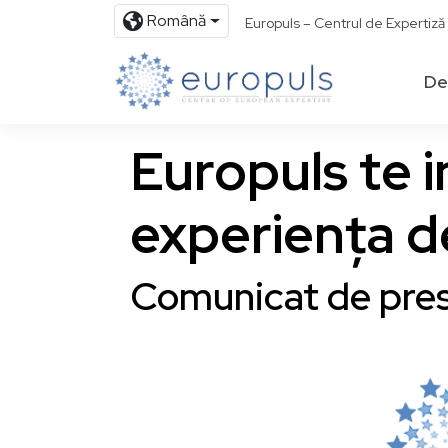
Română
Europuls – Centrul de Expertiz
De
Europuls te i
experiența de
Comunicat de pre