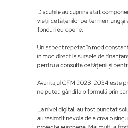
Discuțiile au cuprins atât compone
vieții cetățenilor pe termen lung și 
fonduri europene.
Un aspect repetat în mod constant a
în mod direct la sursele de finanțar
pentru a consulta cetățenii și pen
Avantajul CFM 2028-2034 este predic
ne putea gândi la o formulă prin car
La nivel digital, au fost punctat sol
au resimțit nevoia de a crea o sing
proiecte europene. Mai mult, a fost