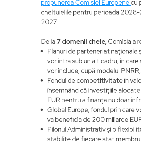
propunerea Comisiei Europene
cu 
cheltuielile pentru perioada 2028-
2027.
De la
7 domenii cheie,
Comisia a re
Planuri de parteneriat naționale ș
vor intra sub un alt cadru, în car
vor include, după modelul PNRR, a
Fondul de competitivitate în valo
însemnând că investițiile alocate 
EUR pentru a finanța nu doar infra
Global Europe, fondul prin care vor
va beneficia de 200 miliarde EU
Pilonul Administrativ și o flexibi
stabilite de fiecare stat membru