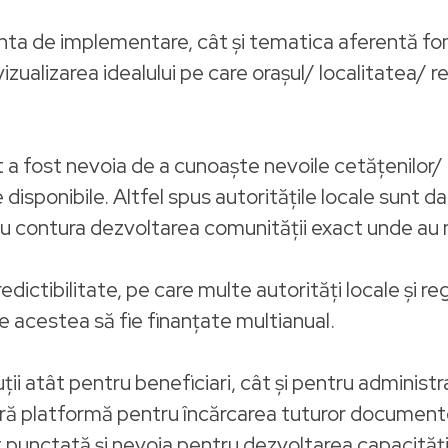
nta de implementare, cât și tematica aferentă fo
vizualizarea idealului pe care orașul/ localitatea/ 
 fost nevoia de a cunoaște nevoile cetățenilor/ l
e disponibile. Altfel spus autoritățile locale sunt
tru contura dezvoltarea comunității exact unde au 
tibilitate, pe care multe autorități locale și reg
e acestea să fie finanțate multianual.
uții atât pentru beneficiari, cât și pentru administr
ură platformă pentru încărcarea tuturor documente
 punctată și nevoia pentru dezvoltarea capacității 