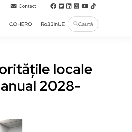
Contact
T
COHERO
Ro33inUE
ritățile locale
ianual 2028-