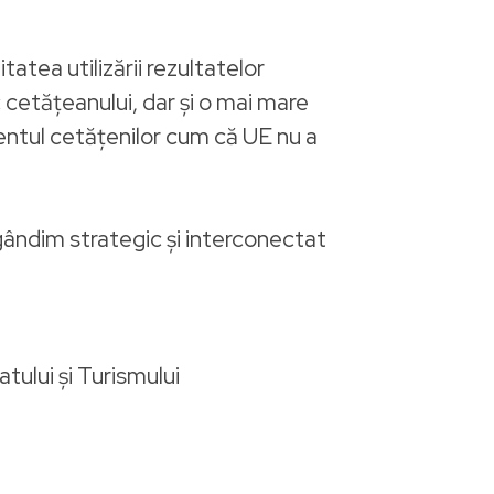
tea utilizării rezultatelor
c cetățeanului, dar și o mai mare
entul cetățenilor cum că UE nu a
gândim strategic și interconectat
tului și Turismului