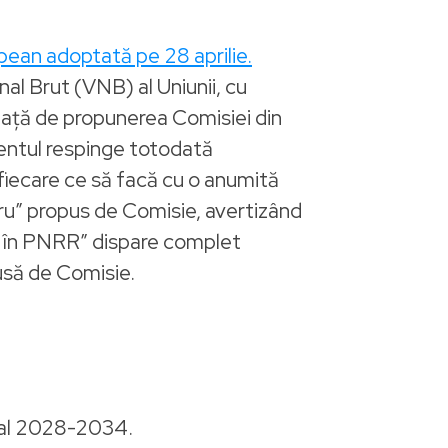
pean adoptată pe 28 aprilie.
nal Brut (VNB) al Uniunii, cu
ață de propunerea Comisiei din
lamentul respinge totodată
fiecare ce să facă cu o anumită
mbru” propus de Comisie, avertizând
ate în PNRR” dispare complet
usă de Comisie.
nual 2028-2034.