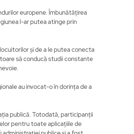
ndurilor europene. Îmbunătățirea
regiunea l-ar putea atinge prin
ocuitorilor și de a le putea conecta
 datoare să conducă studii constante
nevoie.
ionale au invocat-o în dorința de a
ația publică. Totodată, participanții
lor pentru toate aplicațiile de
administrației publice și a fost