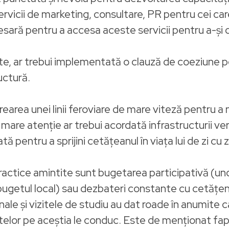
rvicii de marketing, consultare, PR pentru cei c
sară pentru a accesa aceste servicii pentru a-și 
te, ar trebui implementată o clauză de coeziune p
uctură.
rea unei linii feroviare de mare viteză pentru a ne
are atenție ar trebui acordată infrastructurii ve
 pentru a sprijini cetățeanul în viața lui de zi cu z
ctice amintite sunt bugetarea participativă (und
 bugetul local) sau dezbateri constante cu cetățenii
ale și vizitele de studiu au dat roade în anumite c
ectelor pe aceștia le conduc. Este de menționat fa