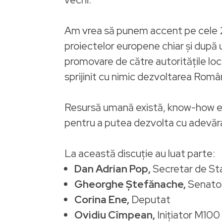
Am vrea să punem accent pe cele 2 
proiectelor europene chiar și după u
promovare de către autoritățile lo
sprijinit cu nimic dezvoltarea Român
Resursă umană există, know-how exis
pentru a putea dezvolta cu adevăr
La această discuție au luat parte:
Dan Adrian Pop,
Secretar de Stat
Gheorghe Ștefănache,
Senato
Corina Ene,
Deputat
Ovidiu Cîmpean,
Inițiator M10