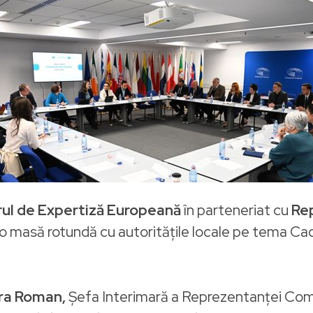
rul de Expertiză Europeană
în parteneriat cu
Rep
 o masă rotundă cu autoritățile locale pe tema Ca
ra Roman,
Șefa Interimară a Reprezentanței Comi