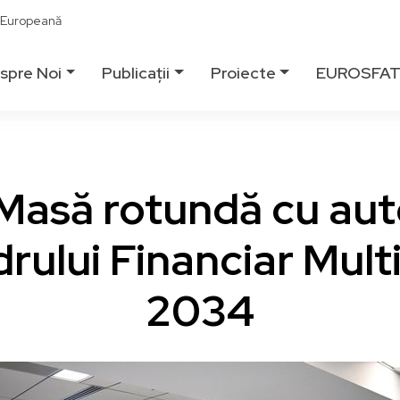
ă Europeană
spre Noi
Publicații
Proiecte
EUROSFA
Masă rotundă cu auto
rului Financiar Mult
2034