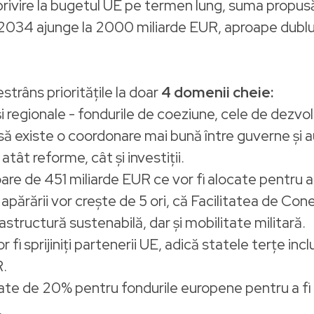
privire la bugetul UE pe termen lung, suma propus
2034 ajunge la 2000 miliarde EUR, aproape dublu 
strâns prioritățile la doar
4 domenii cheie:
i regionale - fondurile de coeziune, cele de dezvol
e să existe o coordonare mai bună între guverne și a
tât reforme, cât și investiții.
are de 451 miliarde EUR ce vor fi alocate pentru 
apărării vor crește de 5 ori, că Facilitatea de Con
structură sustenabilă, dar și mobilitate militară.
 fi sprijiniți partenerii UE, adică statele terțe in
R.
litate de 20% pentru fondurile europene pentru a fi 
.