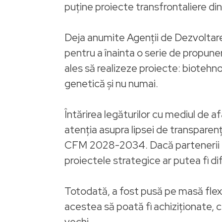
puține proiecte transfrontaliere din
Deja anumite Agenții de Dezvoltare R
pentru a înainta o serie de propune
ales să realizeze proiecte: biotehnol
genetică și nu numai.
Întărirea legăturilor cu mediul de a
atenția asupra lipsei de transparenț
CFM 2028-2034. Dacă partenerii nu
proiectele strategice ar putea fi difi
Totodată, a fost pusă pe masă flexi
acestea să poată fi achiziționate, c
vechi.