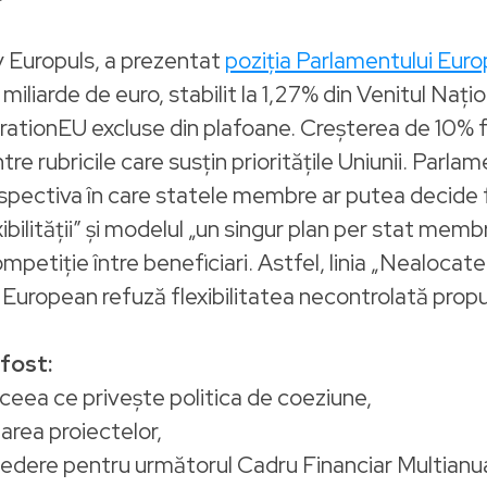
 Europuls, a prezentat
poziția Parlamentului Euro
iliarde de euro, stabilit la 1,27% din Venitul Națio
ationEU excluse din plafoane. Creșterea de 10% f
între rubricile care susțin prioritățile Uniunii. Par
erspectiva în care statele membre ar putea decide 
xibilității” și modelul „un singur plan per stat me
competiție între beneficiari. Astfel, linia „Nealoc
l European refuză flexibilitatea necontrolată prop
 fost:
ceea ce privește politica de coeziune,
area proiectelor,
 în vedere pentru următorul Cadru Financiar Multia