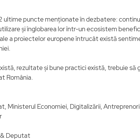
ultime puncte menționate în dezbatere: continuita
tilizare și înglobarea lor într-un ecosistem benefi
cale a proiectelor europene întrucât există sentim
iei.
tă, rezultate și bune practici există, trebuie să 
at România.
, Ministerul Economiei, Digitalizării, Antreprenoria
r
0 & Deputat