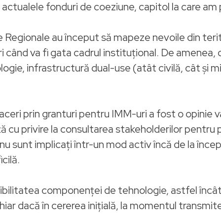
 actualele fonduri de coeziune, capitol la care am 
egionale au început să mapeze nevoile din teritori
ri când va fi gata cadrul instituțional. De amenea,
ogie, infrastructură dual-use (atât civilă, cât și m
faceri prin granturi pentru IMM-uri a fost o opinie 
ă cu privire la consultarea stakeholderilor pentru 
 sunt implicați într-un mod activ încă de la înc
cilă.
bilitatea componenței de tehnologie, astfel încât
hiar dacă în cererea inițială, la momentul transmite