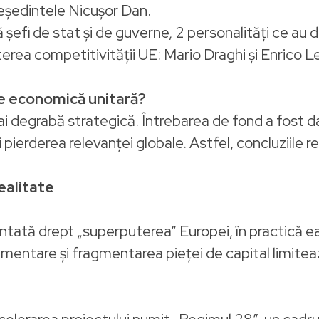
eședintele Nicușor Dan.
 şefi de stat şi de guverne, 2 personalități ce au
terea competitivității UE: Mario Draghi și Enrico L
e economică unitară?
mai degrabă strategică. Întrebarea de fond a fost
erderea relevanței globale. Astfel, concluziile reu
realitate
ntată drept „superputerea” Europei, în practică 
ementare și fragmentarea pieței de capital limite