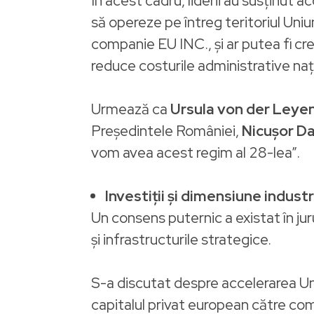
În acest cadru, liderii au susținut 
să opereze pe întreg teritoriul Uniu
companie EU INC., și ar putea fi cre
reduce costurile administrative nați
Urmează ca
Ursula von der Leyen
Președintele României,
Nicușor Da
vom avea acest regim al 28-lea”.
Investiții și dimensiune industr
Un consens puternic a existat în juru
și infrastructurile strategice.
S-a discutat despre accelerarea Uniun
capitalul privat european către comp