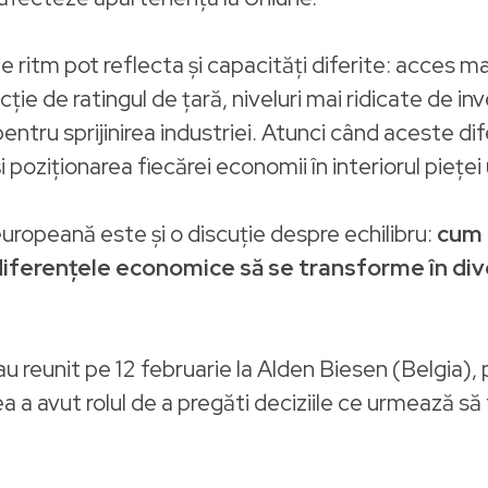
 ritm pot reflecta și capacități diferite: acces mai 
ie de ratingul de țară, niveluri mai ridicate de inv
entru sprijinirea industriei. Atunci când aceste d
 poziționarea fiecărei economii în interiorul pieței 
ropeană este și o discuție despre echilibru:
cum 
a diferențele economice să se transforme în d
-au reunit pe 12 februarie la Alden Biesen (Belgia),
 a avut rolul de a pregăti deciziile ce urmează să f