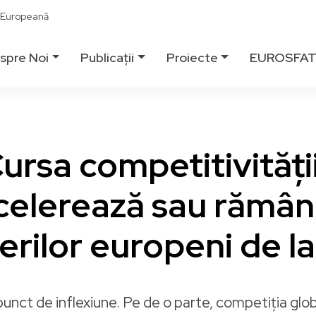
ă Europeană
spre Noi
Publicații
Proiecte
EUROSFA
ursa competitivități
celerează sau rămân
erilor europeni de l
unct de inflexiune. Pe de o parte, competiția glob