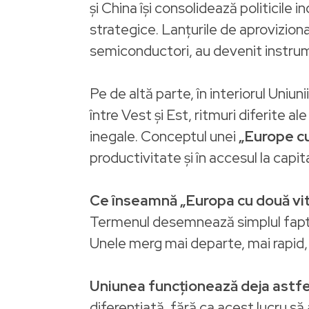
și China își consolidează politicile 
strategice. Lanțurile de aprovizionar
semiconductori, au devenit instru
Pe de altă parte, în interiorul Uniu
între Vest și Est, ritmuri diferite a
inegale. Conceptul unei
„Europe c
productivitate și în accesul la capita
Ce înseamnă „Europa cu două vi
Termenul desemnează simplul fapt c
Unele merg mai departe, mai rapid, a
Uniunea funcționează deja astfel 
diferențiată, fără ca acest lucru s