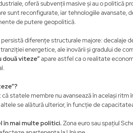
industriale, oferă subvenții masive și au o politică 
e sunt reconfigurate, iar tehnologiile avansate, de l
mente de putere geopolitică.
nii persistă diferențe structurale majore: decalaje 
le tranziției energetice, ale inovării şi gradului de 
u două viteze”
apare astfel ca o realitate economică 
l.
teze”?
ă statele membre nu avansează în același ritm în
ltele se alătură ulterior, în funcție de capacitat
în mai multe politici.
Zona euro sau spațiul Sch
ă afecteze apartenența la Uniune.