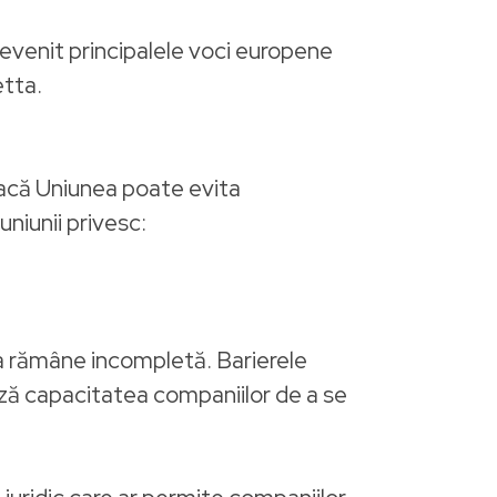
 devenit principalele voci europene
etta.
 dacă Uniunea poate evita
niunii privesc:
ea rămâne incompletă. Barierele
ază capacitatea companiilor de a se