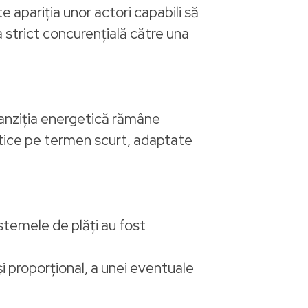
 apariția unor actori capabili să
 strict concurențială către una
ranziția energetică rămâne
matice pe termen scurt, adaptate
sistemele de plăți au fost
 și proporțional, a unei eventuale