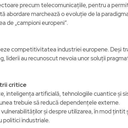
sectoare precum telecomunicațiile, pentru a permite
stă abordare marchează o evoluție de la paradigma
eea de „campioni europeni”.
teze competitivitatea industriei europene. Deși t
g, liderii au recunoscut nevoia unor soluții prag
ii critice
e, inteligența artificială, tehnologiile cuantice și 
niunea trebuie să reducă dependențele externe.
lnerabilităților și despre utilizarea, în mod țintit
 politici industriale.