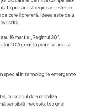
 juridic care ar permite companiilor
ințată prin acest regim ar deveni o
 pe care îl preferă. Ideea este de a
nvestiții.
 sau 16 martie „Regimul 28”.
nului 2026, există promisiunea că
, în special în tehnologiile emergente
ital, cu scopul de a mobiliza
emă sensibilă: necesitatea unei