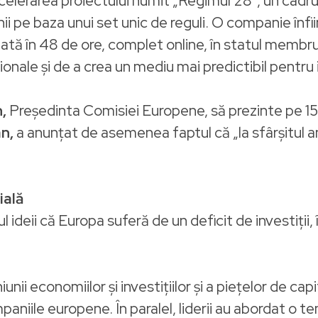
accelerarea proiectului numit „Regimul 28”, un cadru
nii pe baza unui set unic de reguli. O companie înfi
ată în 48 de ore, complet online, în statul membru
onale și de a crea un mediu mai predictibil pentru i
,
Președinta Comisiei Europene, să prezinte pe 15
n,
a anunțat de asemenea faptul că „la sfârșitul a
ială
l ideii că Europa suferă de un deficit de investiții
ii economiilor și investițiilor şi a piețelor de cap
aniile europene. În paralel, liderii au abordat o t