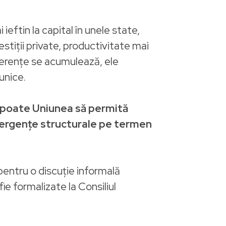
ieftin la capital în unele state,
estiții private, productivitate mai
iferențe se acumulează, ele
unice.
poate Uniunea să permită
ivergențe structurale pe termen
 pentru o discuție informală
ie formalizate la Consiliul