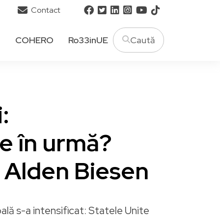
Contact
T
COHERO
Ro33inUE
i:
e în urmă?
a Alden Biesen
ală s-a intensificat: Statele Unite