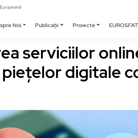
ă Europeană
spre Noi
Publicații
Proiecte
EUROSFA
 serviciilor online
piețelor digitale c