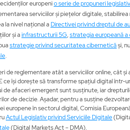
decidenților europeni
o serie de propuneri legislati
ementarea serviciilor și piețelor digitale, stabilire
a la nivel național a
Directivei privind dreptul de au
ilor și a
infrastructurii 5G
,
strategia europeană a 
noua
strategie privind securitatea cibernetică
și, 
ale
.
ri de reglementare atât a serviciilor online, cât și 
ce își dorește să transforme spațiul digital într-un
ui de afaceri emergent sunt susținute, iar drepturi
ilor de decizie. Așadar, pentru a susține dezvolta
iei europene în sectorul digital, Comisia Europeană
ru
Actul Legislativ privind Serviciile Digitale
(Digit
tale
(Digital Markets Act – DMA).