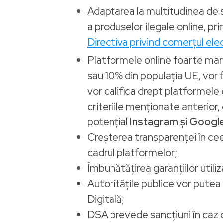
Adaptarea la multitudinea de serv
a produselor ilegale online, p
Directiva privind comerțul ele
Platformele online foarte mari
sau 10% din populația UE, vor f
vor califica drept platformele
criteriile menționate anterior
potențial
Instagram și Googl
Creșterea transparenței în ceea
cadrul platformelor;
Îmbunătățirea garanțiilor utili
Autoritățile publice vor putea 
Digitală;
DSA prevede sancțiuni în caz de