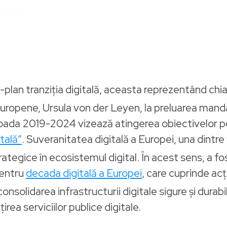
m-plan tranziția digitală, aceasta reprezentând chia
opene, Ursula von der Leyen, la preluarea mandatu
rioada 2019-2024 vizează atingerea obiectivelor 
tală”
. Suveranitatea digitală a Europei, una dintr
egice în ecosistemul digital. În acest sens, a fos
entru
decada digitală a Europei
, care cuprinde acți
nsolidarea infrastructurii digitale sigure și durabi
irea serviciilor publice digitale.