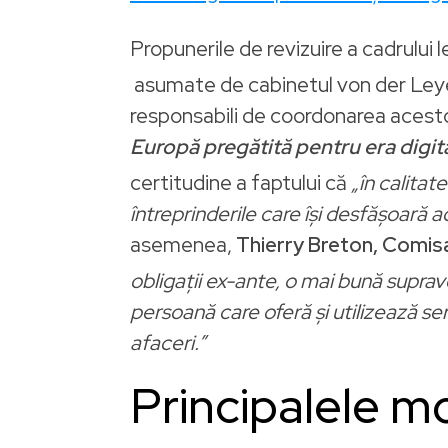
Propunerile
de revizuire a cadrului l
asumate de cabinetul von der Leye
responsabili de coordonarea acesto
Europă pregătită pentru era digit
certitudine a faptului că
„în calitat
întreprinderile care își desfășoară ac
asemenea,
Thierry Breton, Comisa
obligații ex-ante, o mai bună suprave
persoană care oferă și utilizează ser
afaceri.”
Principalele m