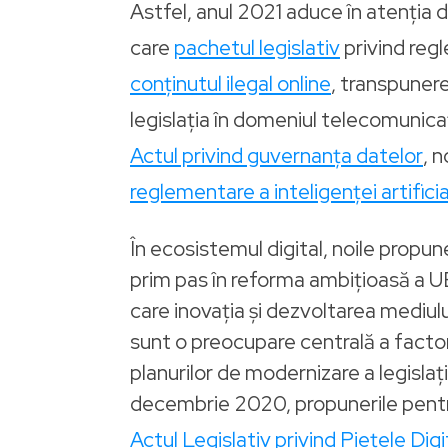
Astfel, anul 2021 aduce în atenția 
care
pachetul legislativ
privind regl
conținutul ilegal online
, transpunere
legislația în domeniul telecomunicați
Actul privind guvernanța datelor
, 
reglementare a inteligenței artifici
În ecosistemul digital, noile propune
prim pas în reforma ambițioasă a UE 
care inovația și dezvoltarea mediul
sunt o preocupare centrală a factor
planurilor de modernizare a legislaț
decembrie 2020, propunerile pent
Actul Legislativ privind Piețele Digi