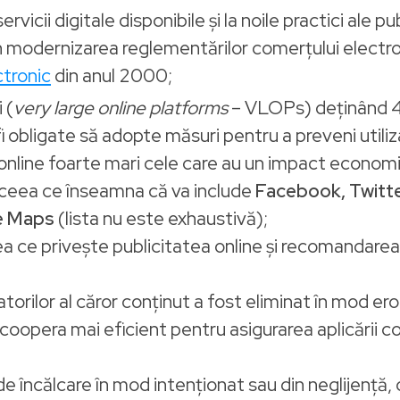
icii digitale disponibile și la noile practici ale pub
rin modernizarea reglementărilor comerțului electro
ctronic
din anul 2000;
 (
very large online platforms
– VLOPs) deținând 45 
i obligate să adopte măsuri pentru a preveni utiliz
 online foarte mari cele care au un impact economi
, ceea ce înseamna că va include
Facebook, Twitt
e Maps
(lista nu este exhaustivă);
 ce privește publicitatea online și recomandarea co
zatorilor al căror conținut a fost eliminat în mod e
coopera mai eficient pentru asigurarea aplicării coe
 încălcare în mod intenționat sau din neglijență, c