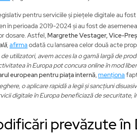
egislativ pentru serviciile și piețele digitale au fost
n în perioada 2019-2024 și au fost de asemenea 
r dosare. Astfel,
Margrethe Vestager, Vice-Preș
ală
,
afirma
odată cu lansarea celor două acte pro
e de utilizatori, avem acces la o gamă largă de produs
tivitatea în Europa pot concura online în mod liber și 
rul european pentru piața internă
,
menționa
fapt
ghere, o aplicare rapidă a legii și sancțiuni disuas
vicii digitale în Europa beneficiază de securitate, î
odificări prevăzute î