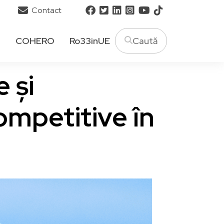
Contact
T
COHERO
Ro33inUE
 și
ompetitive în