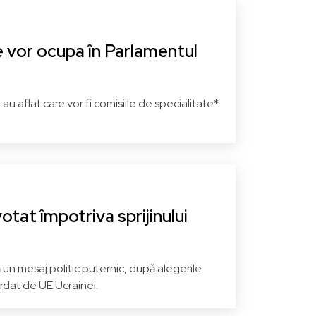
S.O.S România
Neafiliat
se vor ocupa în Parlamentul
in
 aflat care vor fi comisiile de specialitate*
na
Mehedinți
Vezi pagina
tat împotriva sprijinului
 un mesaj politic puternic, după alegerile
ordat de UE Ucrainei.
Sigfried MUREȘAN