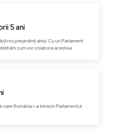
Românilor
ECR - Grupul Conservatorilor
și Reformiștilor Europeni
și
rii 5 ani
bă noi președinți aleși. Cu un Parlament
na
Giurgiu
Vezi pagina
ntrebăm cum vor colabora acestea...
ni
 care România i-a trimis în Parlamentul
-
Nicolae Bogdănel
ȘTEFĂNUȚĂ
Grupul Verzilor