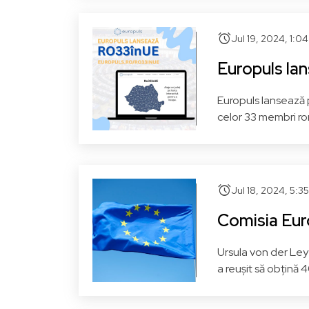
PSD - Partidul Social
Democrat
alarm
S&D - Grupul Alianței
Jul 19, 2024, 1:0
Progresiste a Socialiștilor și
P
Europuls la
Democraților
Europuls lansează p
Dolj
Vezi pagina
Br
celor 33 membri ro
alarm
Jul 18, 2024, 5:3
Comisia Euro
Ursula von der Ley
a reușit să obțină 
Ștefan MUȘOIU
PSD - Partidul Social