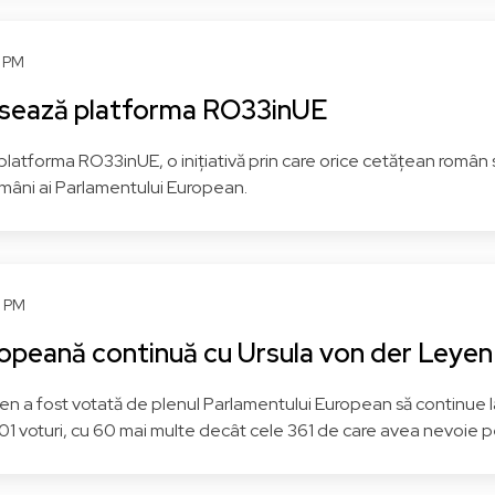
PSD - Partidul Social
PNL - Partidul Național
Democrat
Liberal
4 PM
S&D - Grupul Alianței
PPE - Grupul Partidului
rogresiste a Socialiștilor și
Popular European (Creșt
nsează platforma RO33inUE
Democraților
Democrat)
latforma RO33inUE, o inițiativă prin care orice cetățean român s
așov
Vezi pagina
Hunedoara
Vezi pagi
mâni ai Parlamentului European.
5 PM
peană continuă cu Ursula von der Leyen pr
en a fost votată de plenul Parlamentului European să continue
401 voturi, cu 60 mai multe decât cele 361 de care avea nevoie p
Dan NICA
Victor NEGRESCU
PSD - Partidul Social
PSD - Partidul Social