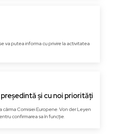
PNL - Partidul Național
Liberal
PPE - Grupul Partidului
Popular European (Creștin
in
Democrat)
e va putea informa cu privire la activitatea
na
Hunedoara
Vezi pagina
eședintă și cu noi priorități
 la cârma Comisiei Europene. Von der Leyen
entru confirmarea sa în funcție.
Gheorghe PIPEREA
AUR - Alianța pentru Unirea