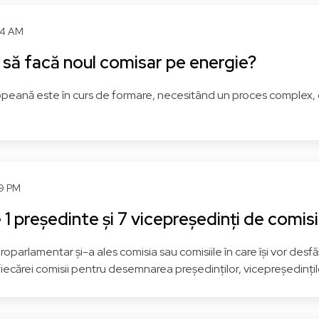
PSD - Partidul Social
PSD - Partidul Social
24 AM
Democrat
Democrat
S&D - Grupul Alianței
S&D - Grupul Alianței
 să facă noul comisar pe energie?
rogresiste a Socialiștilor și
Progresiste a Socialiștilor 
Democraților
Democraților
eană este în curs de formare, necesitând un proces complex, care
Bistrița-
Vezi
miș
Vezi pagina
Năsăud
pagina
39 PM
1 președinte și 7 vicepreședinți de comis
oparlamentar și-a ales comisia sau comisiile în care își vor desfăș
 fiecărei comisii pentru desemnarea președinților, vicepreședințil
Maria GRAPINI
Mircea HAVA