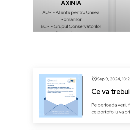
AXINIA
AUR - Alianța pentru Unirea
Românilor
ECR - Grupul Conservatorilor
și Reformiștilor Europeni
Prahova
Vezi pagina
Sib
alarm
Sep 9, 2024, 10:
Ce va trebui
Pe perioada verii,
ce portofoliu va pr
Daniel BUDA