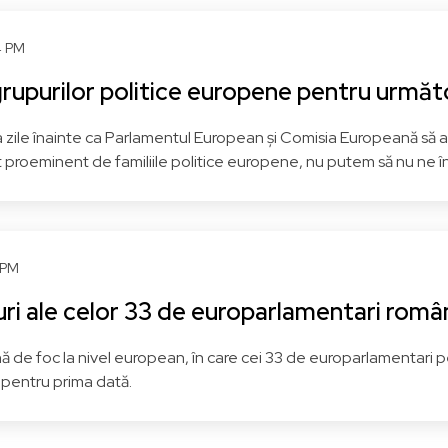
Democrat
Democrat
S&D - Grupul Alianței
S&D - Grupul Alianței
4 PM
Progresiste a Socialiștilor 
rogresiste a Socialiștilor și
 grupurilor politice europene pentru următo
Democraților
Democraților
 zile înainte ca Parlamentul European și Comisia Europeană să ai
ba
Vezi pagina
Vrancea
Vezi pagi
proeminent de familiile politice europene, nu putem să nu ne î
2 PM
ri ale celor 33 de europarlamentari româ
 de foc la nivel european, în care cei 33 de europarlamentari pe
pentru prima dată.
Diana IVANOVICI
Șerban Dimitrie
ȘOȘOACĂ
erdinand STURDZA
S.O.S România
R - Alianța pentru Unirea