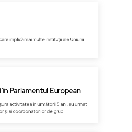
PNL - Partidul Național
Liberal
PPE - Grupul Partidului
și
Popular European (Creștin
Democrat)
 implică mai multe instituții ale Uniunii
Hunedoara
Vezi pagina
ii în Parlamentul European
ura activitatea în următorii 5 ani, au urmat
or și ai coordonatorilor de grup.
Luis LAZARUS