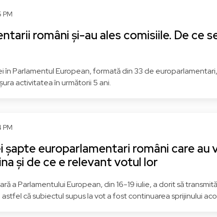
PUSL - Partidul Umanist
PNL - Partidul Național
5 PM
Social Liberal
Liberal
tarii români și-au ales comisiile. De ce 
S&D - Grupul Alianței
PPE - Grupul Partidului
rogresiste a Socialiștilor și
Popular European (Creșt
Democraților
Democrat)
 în Parlamentul European, formată din 33 de europarlamentari, au
ășura activitatea în următorii 5 ani.
ați
Vezi pagina
Alba
Vezi pagi
4 PM
i șapte europarlamentari români care au vo
na și de ce e relevant votul lor
ră a Parlamentului European, din 16-19 iulie, a dorit să transmită
stfel că subiectul supus la vot a fost continuarea sprijinului ac
Roxana MÎNZATU
Dan MOTREANU