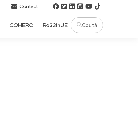
Contact
T
COHERO
Ro33inUE