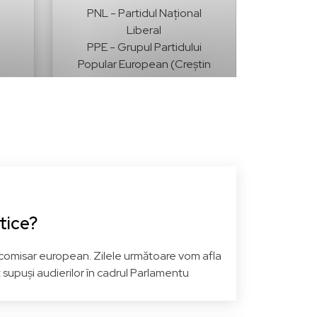
PNL - Partidul Național
Liberal
PPE - Grupul Partidului
Popular European (Creștin
și
Democrat)
na
Mureș
Vezi pagina
atice?
 comisar european. Zilele următoare vom afla
t supuși audierilor în cadrul Parlamentu
Gheorghe FALCĂ