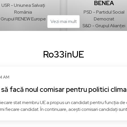
BENEA
USR - Uniunea Salvați
România
PSD - Partidul Social
Grupul RENEW Europe
Democrat
Vezi mai mult
S&D - Grupul Alianței
Progresiste a Socialiștilor 
Democraților
Ro33inUE
iu
Vezi pagina
Bacău
Vezi pagi
24 AM
 să facă noul comisar pentru politici clim
 fiecare stat membru UE a propus un candidat pentru funcția de
imi fiecare candidat. În continuare, acești comisari candidați sun
Gheorghe CÂRCIU
Vasile DÎNCU