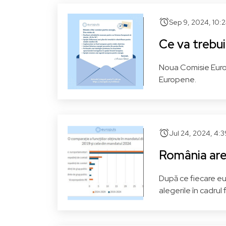
PNL - Partidul Național
alarm
Sep 9, 2024, 10:
Liberal
PPE - Grupul Partidului
Ce va trebui
P
Popular European (Creștin
Democrat)
Noua Comisie Europ
Europene.
Cluj
Vezi pagina
Ti
alarm
Jul 24, 2024, 4:
România are 
După ce fiecare eur
alegerile în cadrul
Gabriela FIREA