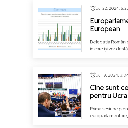
alarm
PSD - Partidul Social
Jul 22, 2024, 5:2
Democrat
Europarlamen
S&D - Grupul Alianței
European
Progresiste a Socialiștilor și
P
Democraților
Delegația României
în care își vor desf
București
Vezi pagina
Gal
alarm
Jul 19, 2024, 3:0
Cine sunt ce
pentru Ucrai
Prima sesiune plena
europarlamentare, a
Claudiu MANDA