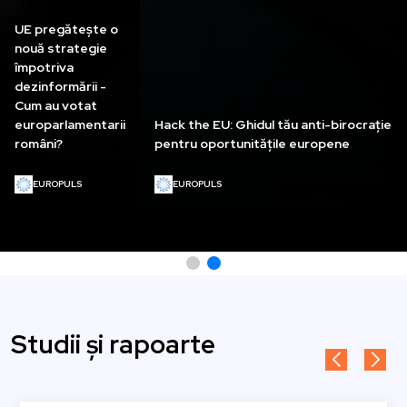
Cum luptă
Uniunea
Europeană
împotriva
Summitul Comunităților Locale -
traficului de
Conturarea Viitorului Buget European:
persoane?
Raport de concluzii
EUROPULS
EUROPULS
Studii și rapoarte