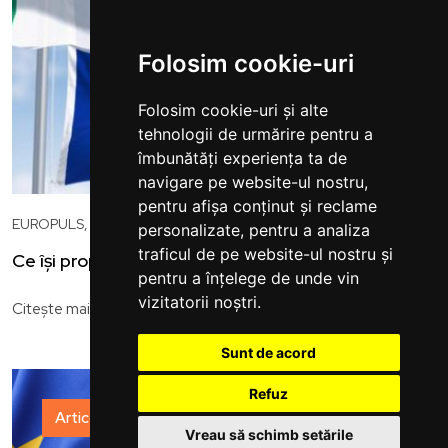
Folosim cookie-uri
Folosim cookie-uri și alte
tehnologii de urmărire pentru a
îmbunătăți experiența ta de
navigare pe website-ul nostru,
pentru afișa conținut și reclame
EUROPULS,
Jun 30, 2026, 5:47 PM
personalizate, pentru a analiza
traficul de pe website-ul nostru și
Ce își propune Irlanda la Președinția Consiliului UE?
pentru a înțelege de unde vin
vizitatorii noștri.
arrow_right_alt
Citește mai mult
Sunt de acord
Refuz
Articole și opinii
Vreau să schimb setările