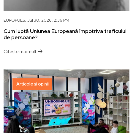
EUROPULS,
Jul 30, 2026, 2:36 PM
Cum luptă Uniunea Europeană împotriva traficului
de persoane?
arrow_right_alt
Citește mai mult
Articole și opinii