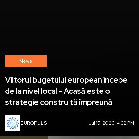
News
COHERO4EU: un an de dialog
despre viitorul fondurilor europene
EUROPULS
Jul 30, 2026, 5:55 PM