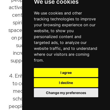
We use cookies
actively engage in the community. These
We use cookies and other
centers support the formation of civic
tracking technologies to improve
spirit and provide young people with a
your browsing experience on our
space to share their ideas and collaborate
website, to show you
personalized content and
on projects with social impact. Through
targeted ads, to analyze our
such initiatives, these centers help
website traffic, and to understand
increase democratic involvement and
where our visitors are coming
support the inclusion of young people in
from.
decision-making processes.
I agree
4. Enhancing media and digital education
to combat disinformation: Introducing
I decline
media education and digital literacy in
Change my preferences
schools is crucial for protecting young
people from the impact of fake news and