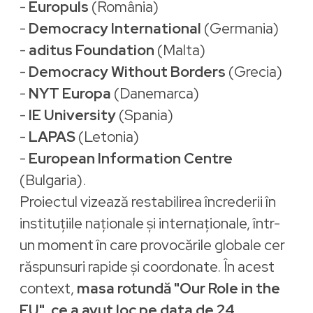
-
Europuls
(România)
-
Democracy International
(Germania)
-
aditus Foundation
(Malta)
-
Democracy Without Borders
(Grecia)
-
NYT Europa
(Danemarca)
-
IE University
(Spania)
-
LAPAS
(Letonia)
-
European Information Centre
(Bulgaria).
Proiectul vizează restabilirea încrederii în
instituțiile naționale și internaționale, într-
un moment în care provocările globale cer
răspunsuri rapide și coordonate. În acest
context,
masa rotundă "Our Role in the
EU", ce a avut loc pe data de 24