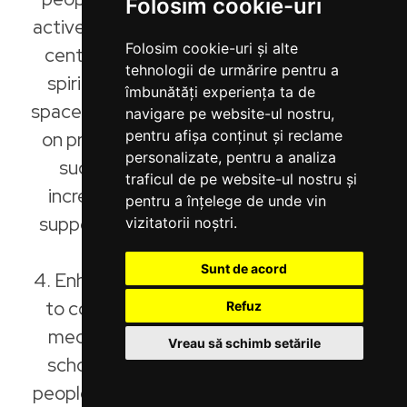
Folosim cookie-uri
actively engage in the community. These
Folosim cookie-uri și alte
centers support the formation of civic
tehnologii de urmărire pentru a
spirit and provide young people with a
îmbunătăți experiența ta de
space to share their ideas and collaborate
navigare pe website-ul nostru,
pentru afișa conținut și reclame
on projects with social impact. Through
personalizate, pentru a analiza
such initiatives, these centers help
traficul de pe website-ul nostru și
increase democratic involvement and
pentru a înțelege de unde vin
support the inclusion of young people in
vizitatorii noștri.
decision-making processes.
Sunt de acord
4. Enhancing media and digital education
to combat disinformation: Introducing
Refuz
media education and digital literacy in
Vreau să schimb setările
schools is crucial for protecting young
people from the impact of fake news and