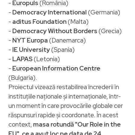
-
Europuls
(România)
-
Democracy International
(Germania)
-
aditus Foundation
(Malta)
-
Democracy Without Borders
(Grecia)
-
NYT Europa
(Danemarca)
-
IE University
(Spania)
-
LAPAS
(Letonia)
-
European Information Centre
(Bulgaria).
Proiectul vizează restabilirea încrederii în
instituțiile naționale și internaționale, într-
un moment în care provocările globale cer
răspunsuri rapide și coordonate. În acest
context,
masa rotundă "Our Role in the
EU", ce a avut loc pe data de 24