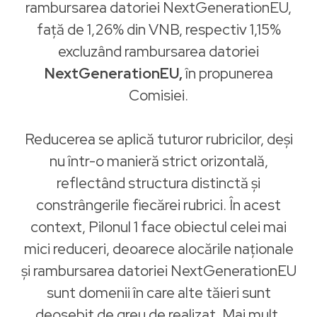
rambursarea datoriei NextGenerationEU,
față de 1,26% din VNB, respectiv 1,15%
excluzând rambursarea datoriei
NextGenerationEU,
în propunerea
Comisiei.
Reducerea se aplică tuturor rubricilor, deși
nu într-o manieră strict orizontală,
reflectând structura distinctă și
constrângerile fiecărei rubrici. În acest
context, Pilonul 1 face obiectul celei mai
mici reduceri, deoarece alocările naționale
și rambursarea datoriei NextGenerationEU
sunt domenii în care alte tăieri sunt
deosebit de greu de realizat. Mai mult,