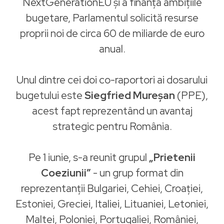
NextGenerationEU și a finanța ambițiile
bugetare, Parlamentul solicită resurse
proprii noi de circa 60 de miliarde de euro
anual.
Unul dintre cei doi co-raportori ai dosarului
bugetului este
Siegfried Mureșan
(PPE),
acest fapt reprezentând un avantaj
strategic pentru România.
Pe 1 iunie, s-a reunit grupul
„Prietenii
Coeziunii”
- un grup format din
reprezentanții Bulgariei, Cehiei, Croației,
Estoniei, Greciei, Italiei, Lituaniei, Letoniei,
Maltei, Poloniei, Portugaliei, României,