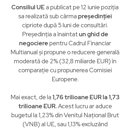
Consiliul UE
a publicat pe 12 iunie poziția
sa realizată sub cârma
președinției
cipriote după 5 luni de consultări.
Președinția a înaintat
un ghid de
negociere
pentru Cadrul Financiar
Multianual și propune o reducere generală
moderată de 2% (32,8 miliarde EUR) în
comparație cu propunerea Comisiei
Europene.
Mai exact, de la
1,76 trilioane EUR la 1,73
trilioane EUR.
Acest lucru ar aduce
bugetul la 1,23% din Venitul Național Brut
(VNB) al UE, sau 1,13% excluzând