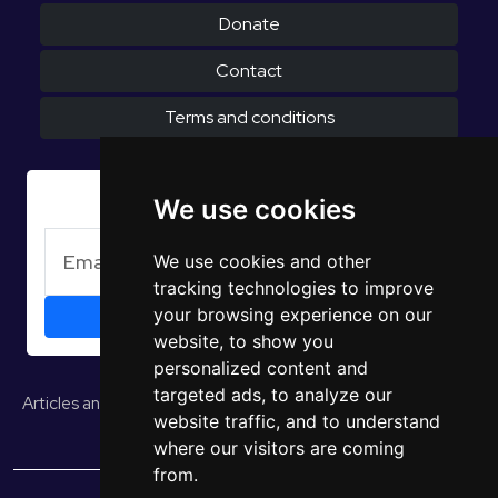
Donate
Contact
Terms and conditions
Subscribe to Newsletter
We use cookies
We use cookies and other
tracking technologies to improve
your browsing experience on our
website, to show you
personalized content and
targeted ads, to analyze our
Articles and opinions
Studies and reports
EUROPULS Results
website traffic, and to understand
where our visitors are coming
from.