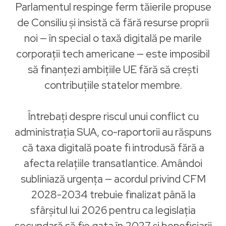
Parlamentul respinge ferm tăierile propuse
de Consiliu și insistă că fără resurse proprii
noi — în special o taxă digitală pe marile
corporații tech americane — este imposibil
să finanțezi ambițiile UE fără să crești
contribuțiile statelor membre.
Întrebați despre riscul unui conflict cu
administrația SUA, co-raportorii au răspuns
că taxa digitală poate fi introdusă fără a
afecta relațiile transatlantice. Amândoi
subliniază urgența — acordul privind CFM
2028-2034 trebuie finalizat până la
sfârșitul lui 2026 pentru ca legislația
secundară să fie gata în 2027 și beneficiarii