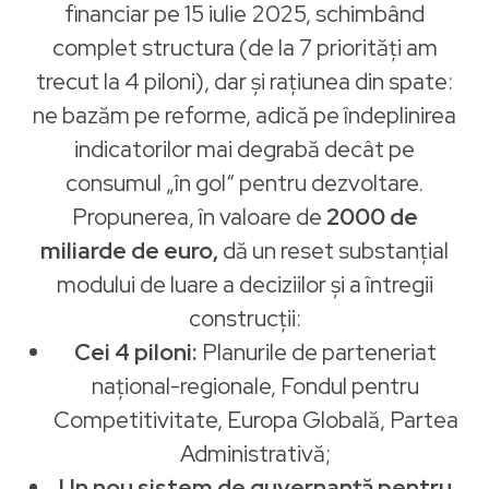
financiar pe 15 iulie 2025, schimbând
complet structura (de la 7 priorități am
trecut la 4 piloni), dar și rațiunea din spate:
ne bazăm pe reforme, adică pe îndeplinirea
indicatorilor mai degrabă decât pe
consumul „în gol“ pentru dezvoltare.
Propunerea, în valoare de
2000 de
miliarde de euro,
dă un reset substanțial
modului de luare a deciziilor și a întregii
construcții:
Cei 4 piloni:
Planurile de parteneriat
național-regionale, Fondul pentru
Competitivitate, Europa Globală, Partea
Administrativă;
Un nou sistem de guvernanță pentru