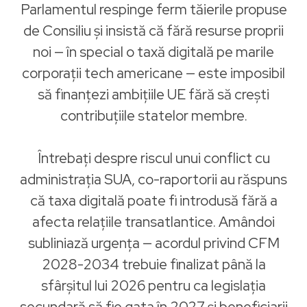
Parlamentul respinge ferm tăierile propuse
de Consiliu și insistă că fără resurse proprii
noi — în special o taxă digitală pe marile
corporații tech americane — este imposibil
să finanțezi ambițiile UE fără să crești
contribuțiile statelor membre.
Întrebați despre riscul unui conflict cu
administrația SUA, co-raportorii au răspuns
că taxa digitală poate fi introdusă fără a
afecta relațiile transatlantice. Amândoi
subliniază urgența — acordul privind CFM
2028-2034 trebuie finalizat până la
sfârșitul lui 2026 pentru ca legislația
secundară să fie gata în 2027 și beneficiarii