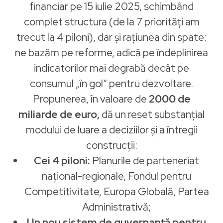
financiar pe 15 iulie 2025, schimbând
complet structura (de la 7 priorități am
trecut la 4 piloni), dar și rațiunea din spate:
ne bazăm pe reforme, adică pe îndeplinirea
indicatorilor mai degrabă decât pe
consumul „în gol“ pentru dezvoltare.
Propunerea, în valoare de
2000 de
miliarde de euro,
dă un reset substanțial
modului de luare a deciziilor și a întregii
construcții:
Cei 4 piloni:
Planurile de parteneriat
național-regionale, Fondul pentru
Competitivitate, Europa Globală, Partea
Administrativă;
Un nou sistem de guvernanță pentru