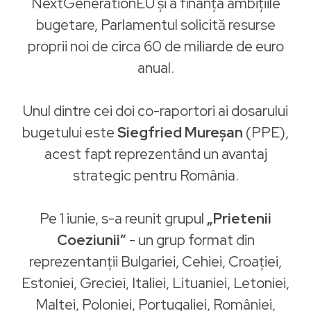
NextGenerationEU și a finanța ambițiile
bugetare, Parlamentul solicită resurse
proprii noi de circa 60 de miliarde de euro
anual.
Unul dintre cei doi co-raportori ai dosarului
bugetului este
Siegfried Mureșan
(PPE),
acest fapt reprezentând un avantaj
strategic pentru România.
Pe 1 iunie, s-a reunit grupul
„Prietenii
Coeziunii”
- un grup format din
reprezentanții Bulgariei, Cehiei, Croației,
Estoniei, Greciei, Italiei, Lituaniei, Letoniei,
Maltei, Poloniei, Portugaliei, României,