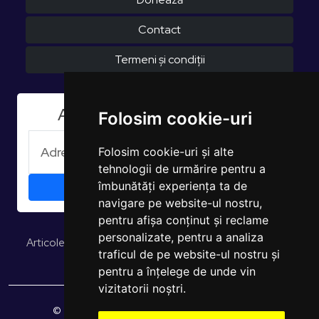
Contact
Termeni și condiții
Aboneaza-te la Newsletter
Folosim cookie-uri
Folosim cookie-uri și alte
tehnologii de urmărire pentru a
îmbunătăți experiența ta de
navigare pe website-ul nostru,
pentru afișa conținut și reclame
personalizate, pentru a analiza
Articole și opinii
Studii și rapoarte
EUROPULS Rezultate
traficul de pe website-ul nostru și
pentru a înțelege de unde vin
vizitatorii noștri.
© 2026 EUROPULS. Toate drepturile rezervate.