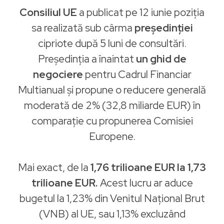
Consiliul UE
a publicat pe 12 iunie poziția
sa realizată sub cârma
președinției
cipriote după 5 luni de consultări.
Președinția a înaintat
un ghid de
negociere
pentru Cadrul Financiar
Multianual și propune o reducere generală
moderată de 2% (32,8 miliarde EUR) în
comparație cu propunerea Comisiei
Europene.
Mai exact, de la
1,76 trilioane EUR la 1,73
trilioane EUR.
Acest lucru ar aduce
bugetul la 1,23% din Venitul Național Brut
(VNB) al UE, sau 1,13% excluzând