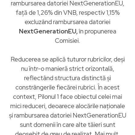
rambursarea datoriei NextGenerationEU,
față de 1,26% din VNB, respectiv 1,15%
excluzând rambursarea datoriei
NextGenerationEU,
în propunerea
Comisiei.
Reducerea se aplică tuturor rubricilor, deși
nu într-o manieră strict orizontală,
reflectând structura distinctă și
constrângerile fiecărei rubrici. În acest
context, Pilonul 1 face obiectul celei mai
mici reduceri, deoarece alocările naționale
și rambursarea datoriei NextGenerationEU
sunt domenii în care alte tăieri sunt
deosebit de greu de realizat. Mai mult,