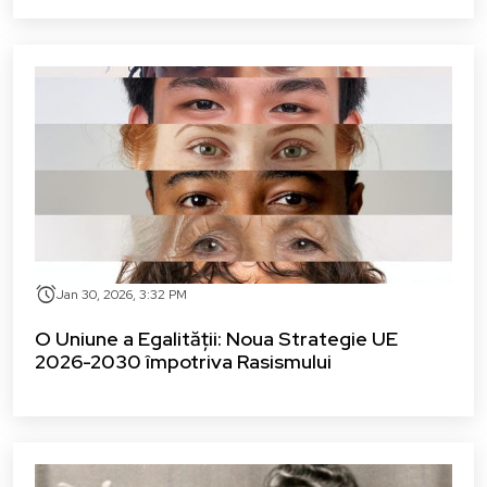
alarm
Jan 30, 2026, 3:32 PM
O Uniune a Egalității: Noua Strategie UE
2026-2030 împotriva Rasismului