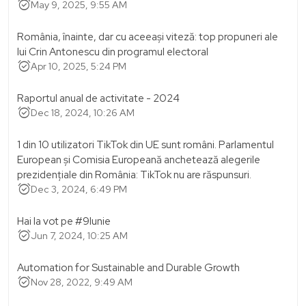
alarm_on
May 9, 2025, 9:55 AM
România, înainte, dar cu aceeași viteză: top propuneri ale
lui Crin Antonescu din programul electoral
alarm_on
Apr 10, 2025, 5:24 PM
Raportul anual de activitate - 2024
alarm_on
Dec 18, 2024, 10:26 AM
1 din 10 utilizatori TikTok din UE sunt români. Parlamentul
European și Comisia Europeană anchetează alegerile
prezidențiale din România: TikTok nu are răspunsuri.
alarm_on
Dec 3, 2024, 6:49 PM
Hai la vot pe #9Iunie
alarm_on
Jun 7, 2024, 10:25 AM
Automation for Sustainable and Durable Growth
alarm_on
Nov 28, 2022, 9:49 AM