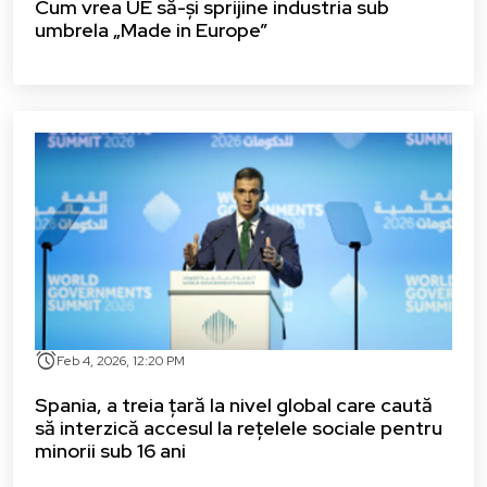
Cum vrea UE să-și sprijine industria sub
umbrela „Made in Europe”
alarm
Feb 4, 2026, 12:20 PM
Spania, a treia țară la nivel global care caută
să interzică accesul la rețelele sociale pentru
minorii sub 16 ani