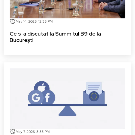
alarm
May 14, 2026, 12:35 PM
Ce s-a discutat la Summitul B9 de la
București
alarm
May 7, 2026, 3:55 PM