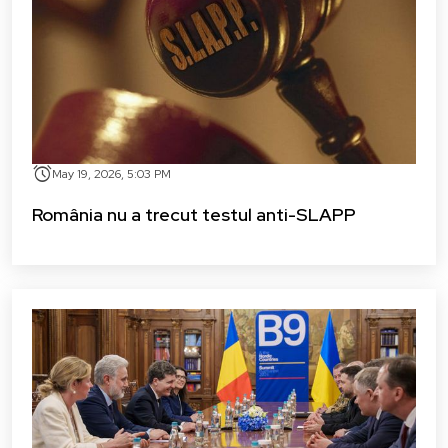
alarm
May 19, 2026, 5:03 PM
România nu a trecut testul anti-SLAPP