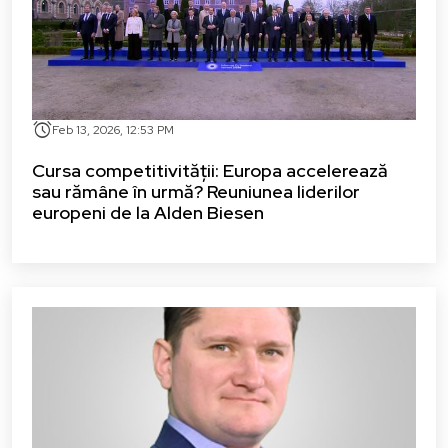
alarm
Feb 13, 2026, 12:53 PM
Cursa competitivității: Europa accelerează
sau rămâne în urmă? Reuniunea liderilor
europeni de la Alden Biesen