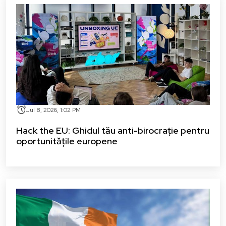
alarm
Jul 8, 2026, 1:02 PM
Hack the EU: Ghidul tău anti-birocrație pentru
oportunitățile europene