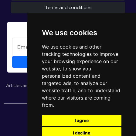
Terms and conditions
Subscribe to Newsletter
We use cookies
We use cookies and other
tracking technologies to improve
your browsing experience on our
website, to show you
personalized content and
targeted ads, to analyze our
Articles and opinions
Studies and reports
EUROPULS Results
website traffic, and to understand
where our visitors are coming
from.
© 2026 EUROPULS. All rights reserved.
I agree
I decline