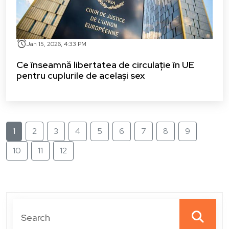
alarm
Jan 15, 2026, 4:33 PM
Ce înseamnă libertatea de circulație în UE
pentru cuplurile de același sex
1
2
3
4
5
6
7
8
9
10
11
12