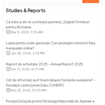
Studies & Reports
Ce este și de ce contează pachetul „Digital Omnibus”
pentru România
alarm_on
Mar 9, 2026, 11:35 AM
Lupta pentru noile generații: Cum protejăm minorii în fața
manipulării online?
alarm_on
Jan 28, 2026, 2:33 PM
Raport de activitate 2025 - Annual Report 2025
alarm_on
Dec 17, 2025, 10:17 AM
Cât de informați sunt tinerii despre fondurile europene? -
Sondaj în cadrul proiectului COHERO
alarm_on
Nov 25, 2025, 10:03 AM
Poziția Europuls privind Strategia Națională de Apărare a