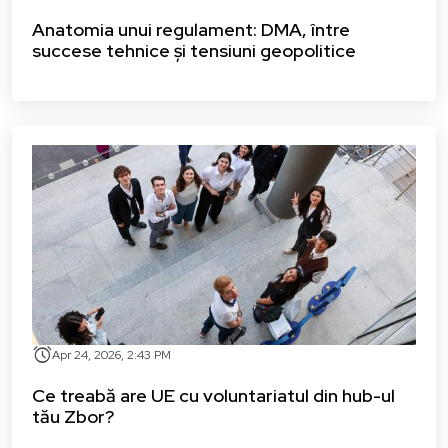
Anatomia unui regulament: DMA, între
succese tehnice și tensiuni geopolitice
alarm
Apr 24, 2026, 2:43 PM
Ce treabă are UE cu voluntariatul din hub-ul
tău Zbor?