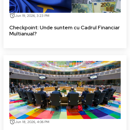
alarm
Jun 19, 2026, 3:23 PM
Checkpoint: Unde suntem cu Cadrul Financiar
Multianual?
alarm
Jun 18, 2026, 4:06 PM