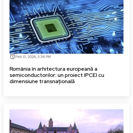
alarm
Feb 13, 2026, 3:38 PM
România în arhitectura europeană a
semiconductorilor: un proiect IPCEI cu
dimensiune transnațională