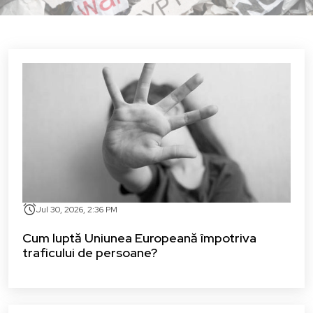
alarm
Jul 30, 2026, 2:36 PM
Cum luptă Uniunea Europeană împotriva
traficului de persoane?