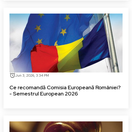
alarm
Jun 3, 2026, 3:34 PM
Ce recomandă Comisia Europeană României?
- Semestrul European 2026