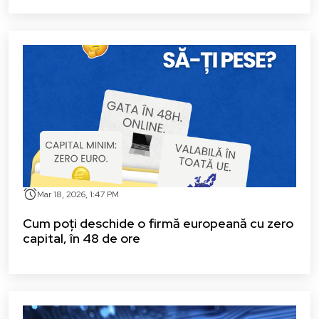
alarm
Mar 18, 2026, 1:47 PM
Cum poți deschide o firmă europeană cu zero
capital, în 48 de ore