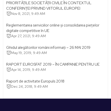
PRIORITĂȚILE SOCIETĂȚII CIVILE ÎN CONTEXTUL
CONFERINȚEI PRIVIND VIITORUL EUROPEI
alarm_on
Nov 8, 2021, 9:49 AM
Reglementarea serviciilor online și consolidarea piețelor
digitale competitive în UE
alarm_on
Apr 27, 2021, 9:49 AM
Ghidul alegătorilor români informați – 26 MAI 2019
alarm_on
May 19, 2019, 9:49 AM
RAPORT EUROSFAT 2019 – ÎN CAMPANIE PENTRU UE
alarm_on
Apr 14, 2019, 9:49 AM
Raport de activitate Europuls 2018
alarm_on
Dec 24, 2018, 9:49 AM