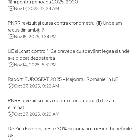
Țării pentru perioada 2025-2030
alarm_on
Nov 17, 2025, 12:24 AM
PNRR revizuit și cursa contra cronometru: (II) Unde am
redus din ambiții?
alarm_on
Nov 15, 2025, 1:34 PM
UE și „chat control”: Ce prevede cu adevărat legea și unde
s-a blocat dezbaterea
alarm_on
Nov 14, 2025, 5:51 PM
Raport: EUROSFAT 2025 - Majoratul României în UE
alarm_on
Oct 27, 2025, 9:22 AM
PNRR revizuit și cursa contra cronometru: (I) Ce am
eliminat
alarm_on
Oct 27, 2025, 8:29 AM
De Ziua Europei, peste 30% din români nu resimt beneficiile
UE.